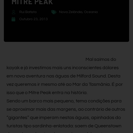
MITRE PEAK
Rui Batista
Nova Zelândia
,
Oceania
Outubro 23, 2013
Mal saímos do
kayak e já investimos mais uns inconscientes dólares
em nova aventura nas águas de Milford Sound. Desta
vez queremos ir mesmo até ao Mar da Tasmânia. É por
isso que o Mitre Peak entra na história.
Sendo um barco mais pequeno, tema condições para
se aproximar mais das margens, ao contrário de outros
“gigantes” que imperam nestas águas, apinhados do
turistas tipo sardinha-enlatada: saem de Queenstown