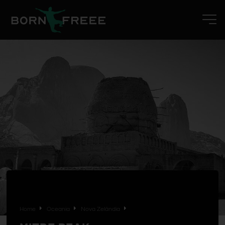
Home
Oceania
Nova Zelândia