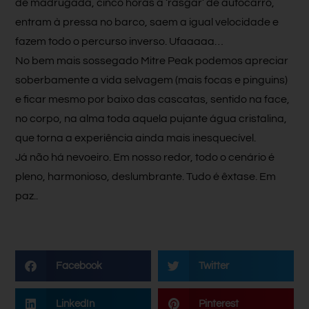
de madrugada, cinco horas a ‘rasgar’ de autocarro,
entram à pressa no barco, saem a igual velocidade e
fazem todo o percurso inverso. Ufaaaaa…
No bem mais sossegado Mitre Peak podemos apreciar
soberbamente a vida selvagem (mais focas e pinguins)
e ficar mesmo por baixo das cascatas, sentido na face,
no corpo, na alma toda aquela pujante água cristalina,
que torna a experiência ainda mais inesquecível.
Já não há nevoeiro. Em nosso redor, todo o cenário é
pleno, harmonioso, deslumbrante. Tudo é êxtase. Em
paz..
Facebook
Twitter
LinkedIn
Pinterest