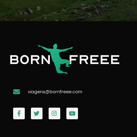
viagens@bornfreee.com