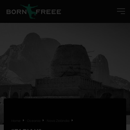
Home
Oceania
Nova Zelândia