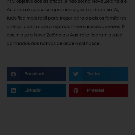
(*) O objetivo dos asiáticos (e não só) na Nova Zelândia e
Austrália é quase sempre conseguir a cidadania. Aí,
tudo fica mais fácil para trazer para o país os familiares
diretos, com o ciclo a reproduzir-se sucessivas vezes. É
assim que a Nova Zelândia e Austrália ficaram quase
apinhados dos nativos de onde o sol nasce..
Facebook
Twitter
LinkedIn
Pinterest