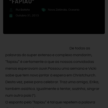
“FAPIAU”
Rui Batista
Nova Zelândia
,
Oceania
Outubro 31, 2013
De todas as
palavras do super extenso e complexo mandarim,
“fapiau” é certamente a que as nossas convidadas
menos esperavam ouvir.Passou uma semana e Vicki
sabe que tem novo jantar à espera em Christchurch.
Desta vez, peixe para celebrar. Traz uma amiga, Erika,
também asiática. Igualmente a tentar, sozinha, singrar
num outro país (*).
O espanto pelo “fapiau” é tal que repetem a palavra