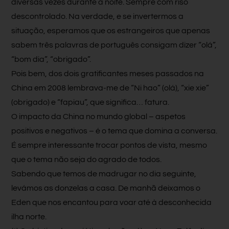
diversas vezes durante a noite. Sempre com riso
descontrolado. Na verdade, e se invertermos a
situação, esperamos que os estrangeiros que apenas
sabem três palavras de português consigam dizer “olá”,
“bom dia”, “obrigado”.
Pois bem, dos dois gratificantes meses passados na
China em 2008 lembrava-me de “Ni hao” (olá), “xie xie”
(obrigado) e “fapiau”, que significa… fatura.
O impacto da China no mundo global – aspetos
positivos e negativos – é o tema que domina a conversa.
É sempre interessante trocar pontos de vista, mesmo
que o tema não seja do agrado de todos.
Sabendo que temos de madrugar no dia seguinte,
levámos as donzelas a casa. De manhã deixamos o
Eden que nos encantou para voar até à desconhecida
ilha norte.