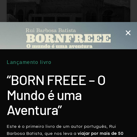
Bela & Perigosa
Lançamento livro
LER MAIS
“BORN FREEE – O
Rui Batista
8 Abril, 2016
Mundo é uma
Aventura”
Este é o primeiro livro de um autor português, Rui
Barbosa Batista, que nos leva a
viajar por mais de 50
AUSTRÁLIA