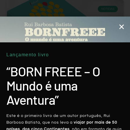
NOTÍCIAS
Lançamento livro
“BORN FREEE – O
“VIAGENS DE UMA VIDA”, O Livro. E BORN
FREEE Está Lá!
Mundo é uma
Aventura”
LER MAIS
Rui Batista
24 Junho, 2020
Este é o primeiro livro de um autor português, Rui
Barbosa Batista, que nos leva a
viajar por mais de 50
países, dos cinco Continentes
, não em formato de guia,