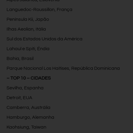
Languedoc-Roussillon, França
Península Kii, Japão
Ilhas Aeolian, Itália
Sul dos Estados Unidos da América
Lahaul e Spiti, Éndia
Bahia, Brasil
Parque Nacional Los Haitises, República Dominicana
– TOP 10 – CIDADES
Sevilha, Espanha
Detroit, EUA
Camberra, Austrália
Hamburgo, Alemanha
Kaohsiung, Taiwan