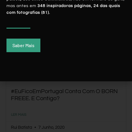
mas antes em
348 inspiradoras páginas, 24 das quais
com fotografias (81).
NOTÍCIAS
Saber Mais
#EuFicoEmPortugal Conta Com O BORN
FREEE. E Contigo?
LER MAIS
Rui Batista
7 Junho, 2020