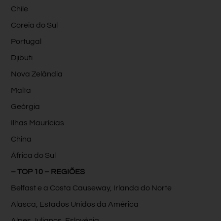
Chile
Coreia do Sul
Portugal
Djibuti
Nova Zelândia
Malta
Geórgia
Ilhas Maurícias
China
África do Sul
– TOP 10 – REGIÕES
Belfast e a Costa Causeway, Irlanda do Norte
Alasca, Estados Unidos da América
Alpes Julianos, Eslovénia