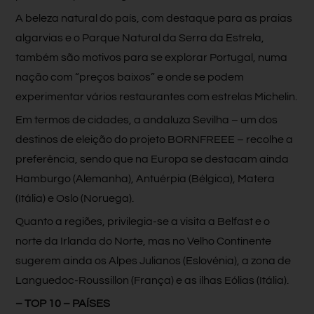
A beleza natural do país, com destaque para as praias
algarvias e o Parque Natural da Serra da Estrela,
também são motivos para se explorar Portugal, numa
nação com “preços baixos” e onde se podem
experimentar vários restaurantes com estrelas Michelin.
Em termos de cidades, a andaluza Sevilha – um dos
destinos de eleição do projeto BORNFREEE – recolhe a
preferência, sendo que na Europa se destacam ainda
Hamburgo (Alemanha), Antuérpia (Bélgica), Matera
(Itália) e Oslo (Noruega).
Quanto a regiões, privilegia-se a visita a Belfast e o
norte da Irlanda do Norte, mas no Velho Continente
sugerem ainda os Alpes Julianos (Eslovénia), a zona de
Languedoc-Roussillon (França) e as ilhas Eólias (Itália).
– TOP 10 – PAÍSES