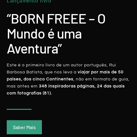
Lançamento livro
LER MAIS
“BORN FREEE – O
Rui Batista
7 Junho, 2020
Mundo é uma
Aventura”
Este é o primeiro livro de um autor português, Rui
BORNFREEE
Barbosa Batista, que nos leva a
viajar por mais de 50
países, dos cinco Continentes
, não em formato de guia,
mas antes em
348 inspiradoras páginas, 24 das quais
com fotografias (81).
Saber Mais
BORNFREEE Leva Refugiados