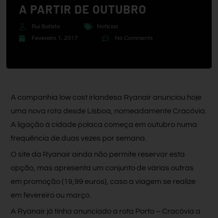
A PARTIR DE OUTUBRO
Rui Batista
Notícias
Fevereiro 1, 2017
No Comments
A companhia low cost irlandesa Ryanair anunciou hoje
uma nova rota desde Lisboa, nomeadamente Cracóvia.
A ligação à cidade polaca começa em outubro numa
frequência de duas vezes por semana.
O site da Ryanair ainda não permite reservar esta
opção, mas apresenta um conjunto de várias outras
em promoção (19,99 euros), caso a viagem se realize
em fevereiro ou março.
A Ryanair já tinha anunciado a rota Porto – Cracóvia a