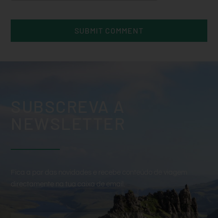
SUBSCREVA A
NEWSLETTER
Fica a par das novidades e recebe conteúdo de viagem
directamente na tua caixa de email.