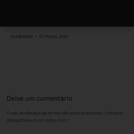
ROHINGYA À ES Fontes Pereira De Melo
LER MAIS
Rui Batista
23 Março, 2020
Deixe um comentário
O seu endereço de email não será publicado.
Campos
obrigatórios marcados com
*