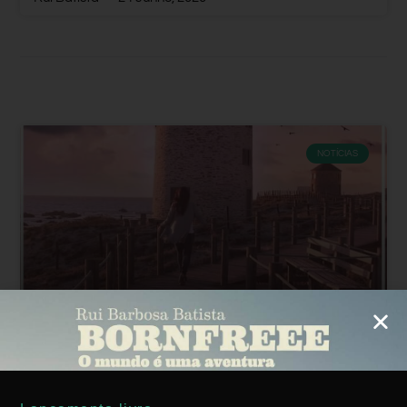
NOTÍCIAS
#EuFicoEmPortugal Conta Com O BORN
FREEE. E Contigo?