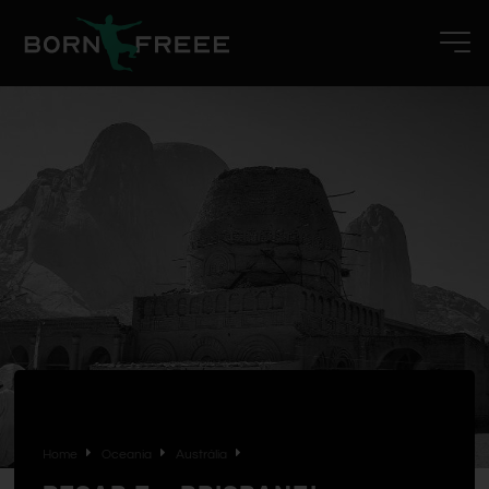
Home
Oceania
Austrália