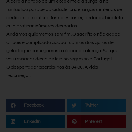
A cereja no topo de um excelente dia surge já no
fantástico parque da cidade, onde largas centenas se
dedicam a manter a forma. A correr, andar de bicicleta
ou a praticar inúmeros desportos.
Andámos quilómetros sem fim. O sacrifício não acaba
aí, pois é complicado acabar com os dois quilos de
gelado que começamos a atacar ao almoço. Sei que
vou ressacar desta delícia no regresso a Portugal…
O despertador acorda-nos às 04:00. A vida
recomeça….
Facebook
Twitter
LinkedIn
Pinterest