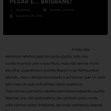
PESAR E… BRISBANE!
Rui Batista
Austrália
,
Oceania
Novembro 25, 2013
Ainda não
estamos refeitos pela forçada opção. Não nos
conformamos com o sacrifício, mas não temos muita
escolha. Queremos ir a Arley Beach e às Withsunday
islands, mas o tempo escasseia e achamos que 14 voos
são mais do que suficientes nesta aventura.
Marcámos o próximo destino (em breve saberão qual) e
fizemos uns 100 quilómetros de comboio para norte,
pois vamos visitar Brisbane, de onde voaremos depois.