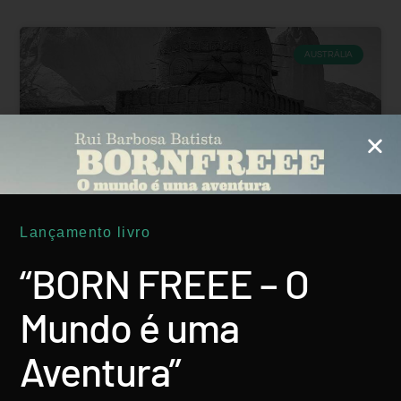
AUSTRÁLIA
Lançamento livro
Bela & Perigosa
“BORN FREEE – O
LER MAIS
Mundo é uma
Rui Batista
8 Abril, 2016
Aventura”