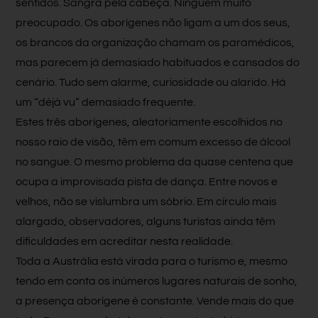
sentidos. Sangra pela cabeça. Ninguém muito
preocupado. Os aborígenes não ligam a um dos seus,
os brancos da organização chamam os paramédicos,
mas parecem já demasiado habituados e cansados do
cenário. Tudo sem alarme, curiosidade ou alarido. Há
um “déjà vu” demasiado frequente.
Estes três aborígenes, aleatoriamente escolhidos no
nosso raio de visão, têm em comum excesso de álcool
no sangue. O mesmo problema da quase centena que
ocupa a improvisada pista de dança. Entre novos e
velhos, não se vislumbra um sóbrio. Em círculo mais
alargado, observadores, alguns turistas ainda têm
dificuldades em acreditar nesta realidade.
Toda a Austrália está virada para o turismo e, mesmo
tendo em conta os inúmeros lugares naturais de sonho,
a presença aborígene é constante. Vende mais do que