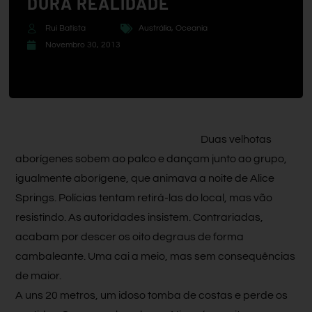
DURA REALIDADE
Rui Batista
Austrália
,
Oceania
Novembro 30, 2013
Duas velhotas
aborígenes sobem ao palco e dançam junto ao grupo,
igualmente aborígene, que animava a noite de Alice
Springs. Polícias tentam retirá-las do local, mas vão
resistindo. As autoridades insistem. Contrariadas,
acabam por descer os oito degraus de forma
cambaleante. Uma cai a meio, mas sem consequências
de maior.
A uns 20 metros, um idoso tomba de costas e perde os