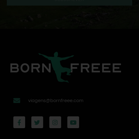
viagens@bornfreee.com