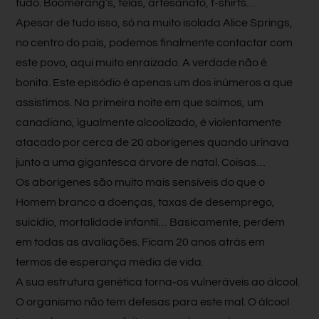
tudo. Boomerang’s, telas, artesanato, t-shirts…
Apesar de tudo isso, só na muito isolada Alice Springs,
no centro do país, podemos finalmente contactar com
este povo, aqui muito enraizado. A verdade não é
bonita. Este episódio é apenas um dos inúmeros a que
assistimos. Na primeira noite em que saímos, um
canadiano, igualmente alcoolizado, é violentamente
atacado por cerca de 20 aborígenes quando urinava
junto a uma gigantesca árvore de natal. Coisas…
Os aborígenes são muito mais sensíveis do que o
Homem branco a doenças, taxas de desemprego,
suicídio, mortalidade infantil… Basicamente, perdem
em todas as avaliações. Ficam 20 anos atrás em
termos de esperança média de vida.
A sua estrutura genética torna-os vulneráveis ao álcool.
O organismo não tem defesas para este mal. O álcool