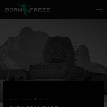
Home
Oceania
Austrália