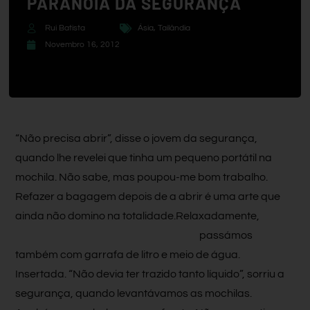
PARANÓIA DA SEGURANÇA
Rui Batista
Ásia
,
Tailândia
Novembro 16, 2012
“Não precisa abrir”, disse o jovem da segurança,
quando lhe revelei que tinha um pequeno portátil na
mochila. Não sabe, mas poupou-me bom trabalho.
Refazer a bagagem depois de a abrir é uma arte que
ainda não domino na totalidade.
Relaxadamente,
passámos
também com garrafa de litro e meio de água.
Insertada. “Não devia ter trazido tanto líquido”, sorriu a
segurança, quando levantávamos as mochilas.