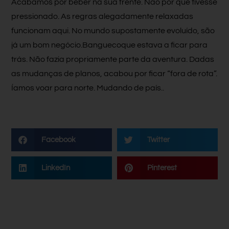
Acabámos por beber na sua frente. Não por que tivesse
pressionado. As regras alegadamente relaxadas
funcionam aqui. No mundo supostamente evoluído, são
já um bom negócio.Banguecoque estava a ficar para
trás. Não fazia propriamente parte da aventura. Dadas
as mudanças de planos, acabou por ficar “fora de rota”.
Íamos voar para norte. Mudando de país..
Facebook
Twitter
LinkedIn
Pinterest