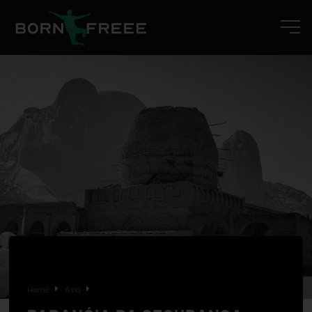
Home
Ásia