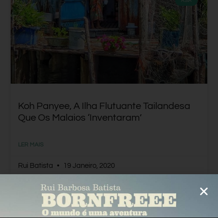
ÁSIA
Koh Panyee, A Ilha Flutuante Tailandesa
Que Os Malaios ‘inventaram’
LER MAIS
Rui Batista
19 Janeiro, 2020