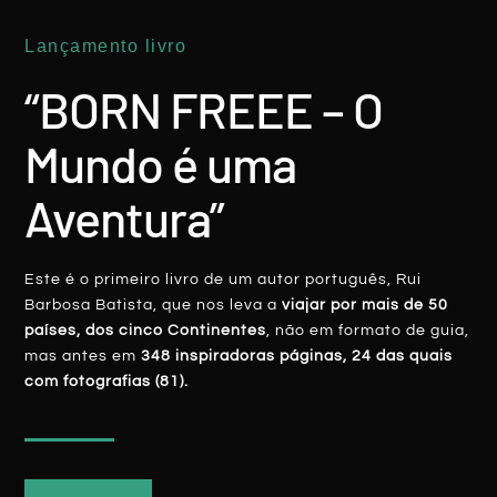
Lançamento livro
ÁSIA
“BORN FREEE – O
Mundo é uma
Aventura”
Este é o primeiro livro de um autor português, Rui
Barbosa Batista, que nos leva a
viajar por mais de 50
Filipinas: Balinsasayao E Danao, Os
países, dos cinco Continentes
, não em formato de guia,
Incríveis Lagos Gémeos De Montanha
mas antes em
348 inspiradoras páginas, 24 das quais
com fotografias (81).
LER MAIS
Rui Batista
21 Setembro, 2019