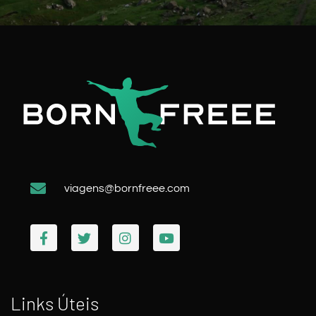
viagens@bornfreee.com
Links Úteis