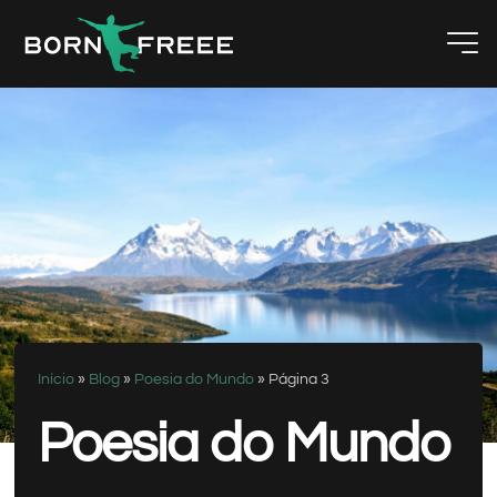
Início
»
Blog
»
Poesia do Mundo
»
Página 3
Poesia do Mundo