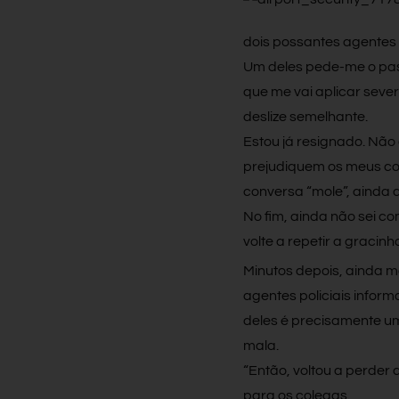
dois possantes agentes
Um deles pede-me o pass
que me vai aplicar seve
deslize semelhante.
Estou já resignado. Não
prejudiquem os meus co
conversa “mole”, ainda 
No fim, ainda não sei c
volte a repetir a gracinh
Minutos depois, ainda ma
agentes policiais infor
deles é precisamente u
mala.
“Então, voltou a perder
para os colegas.