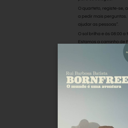
O quarteto, registe-se
a pedir mais perguntas
ajudar as pessoas”.
O sol brilha e às 08:00 
Estamos a caminho de F
Facebook