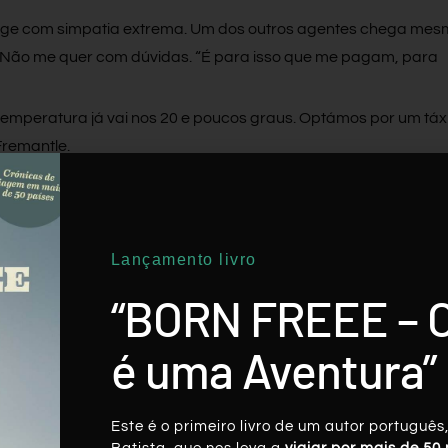
, age com simpatia extrema. Um dos outros agentes chega me
. Não me quer com dúvidas. “É para isso que me pagam, para
a temperatura já vai nos 20 e poucos graus. Optámos por um táxi
remantle.
Lançamento livro
Twitter
LinkedIn
Pinterest
“BORN FREEE – 
é uma Aventura”
Este é o primeiro livro de um autor português