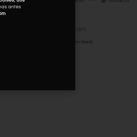
03/09/20
03/09/20
países, dos
mas antes
com
Instagram
[instagram-feed]