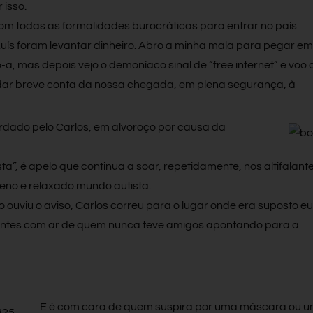
 isso.
m todas as formalidades burocráticas para entrar no país
Luís foram levantar dinheiro. Abro a minha mala para pegar em
-a, mas depois vejo o demoníaco sinal de “free internet” e voo 
dar breve conta da nossa chegada, em plena segurança, à
rdado pelo Carlos, em alvoroço por causa da
ista”, é apelo que continua a soar, repetidamente, nos altifalante
reno e relaxado mundo autista.
ouviu o aviso, Carlos correu para o lugar onde era suposto eu
gentes com ar de quem nunca teve amigos apontando para a
E é com cara de quem suspira por uma máscara ou 