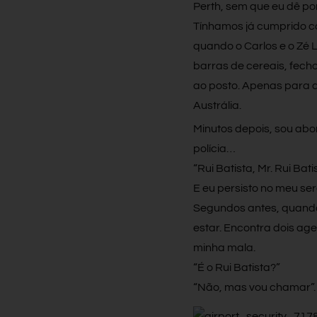
Perth, sem que eu dê por
Tínhamos já cumprido co
quando o Carlos e o Zé 
barras de cereais, fecho
ao posto. Apenas para 
Austrália.
Minutos depois, sou abo
polícia…
“Rui Batista, Mr. Rui Bat
E eu persisto no meu se
Segundos antes, quando 
estar. Encontra dois a
minha mala.
“É o Rui Batista?”
“Não, mas vou chamar”.