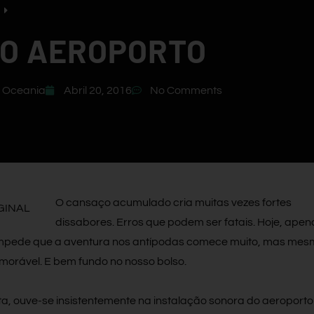
NO AEROPORTO
,
Oceania
Abril 20, 2016
No Comments
O cansaço acumulado cria muitas vezes fortes
dissabores. Erros que podem ser fatais. Hoje, apen
impede que a aventura nos antípodas comece muito, mas mes
morável. E bem fundo no nosso bolso.
ista, ouve-se insistentemente na instalação sonora do aeroporto