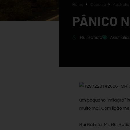
Home
Oceania
Austrália
PÂNICO 
Rui Batista
Austrália
um pequeno “milagre” 
muito mal. Com lição me
Rui Batista, Mr. Rui Bat