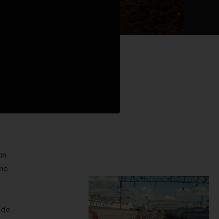
as
mo
 de