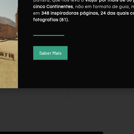
Batista, que nos leva a
viajar por mais de 50 
cinco Continentes
, não em formato de guia, 
em
348 inspiradoras páginas, 24 das quais 
fotografias (81).
Saber Mais