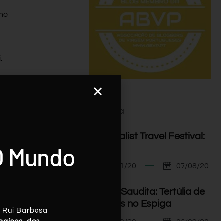
smo
.
Agenda
I Minimalist Travel Festival:
O Mundo
Orador
07/11/20
07/08/20
Arábia Saudita: Tertúlia de
Viagens no Espiga
, Rui Barbosa