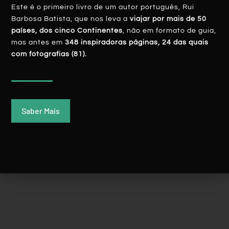
Este é o primeiro livro de um autor português, Rui
Barbosa Batista, que nos leva a
viajar por mais de 50
países, dos cinco Continentes
, não em formato de guia,
mas antes em
348 inspiradoras páginas, 24 das quais
com fotografias (81).
ÁFRICA Do SUL: Soweto, A Reinvenção
Do Símbolo Da Luta Anti-Apartheid
Saber Mais
LER MAIS
Rui Batista
14 Fevereiro, 2020