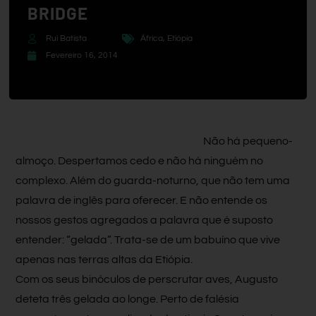
BRIDGE
Rui Batista
África
,
Etiópia
Fevereiro 16, 2014
Não há pequeno-
almoço. Despertamos cedo e não há ninguém no
complexo. Além do guarda-noturno, que não tem uma
palavra de inglês para oferecer. E não entende os
nossos gestos agregados a palavra que é suposto
entender: “gelada”. Trata-se de um babuíno que vive
apenas nas terras altas da Etiópia.
Com os seus binóculos de perscrutar aves, Augusto
deteta três gelada ao longe. Perto de falésia