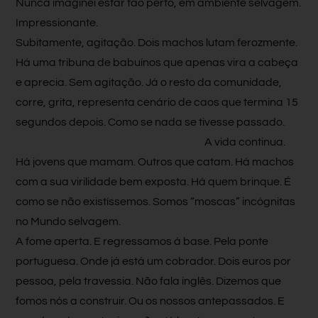
Nunca imaginei estar tão perto, em ambiente selvagem.
Impressionante.
Subitamente, agitação. Dois machos lutam ferozmente.
Há uma tribuna de babuínos que apenas vira a cabeça
e aprecia. Sem agitação. Já o resto da comunidade,
corre, grita, representa cenário de caos que termina 15
segundos depois. Como se nada se tivesse passado.
A vida continua.
Há jovens que mamam. Outros que catam. Há machos
com a sua virilidade bem exposta. Há quem brinque. É
como se não existíssemos. Somos “moscas” incógnitas
no Mundo selvagem.
A fome aperta. E regressamos à base. Pela ponte
portuguesa. Onde já está um cobrador. Dois euros por
pessoa, pela travessia. Não fala inglês. Dizemos que
fomos nós a construir. Ou os nossos antepassados. E