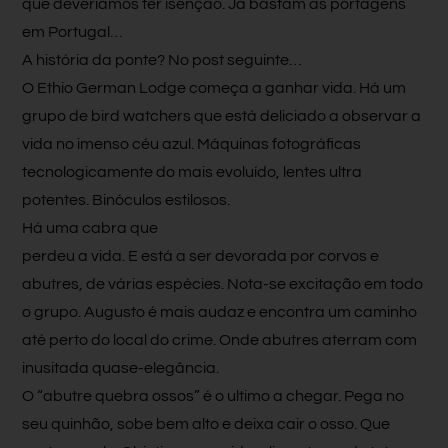
que deveríamos ter isenção. Já bastam as portagens
em Portugal…
A história da ponte? No post seguinte…
O Ethio German Lodge começa a ganhar vida. Há um
grupo de bird watchers que está deliciado a observar a
vida no imenso céu azul. Máquinas fotográficas
tecnologicamente do mais evoluído, lentes ultra
potentes. Binóculos estilosos.
Há uma cabra que
perdeu a vida. E está a ser devorada por corvos e
abutres, de várias espécies. Nota-se excitação em todo
o grupo. Augusto é mais audaz e encontra um caminho
até perto do local do crime. Onde abutres aterram com
inusitada quase-elegância.
O “abutre quebra ossos” é o ultimo a chegar. Pega no
seu quinhão, sobe bem alto e deixa cair o osso. Que