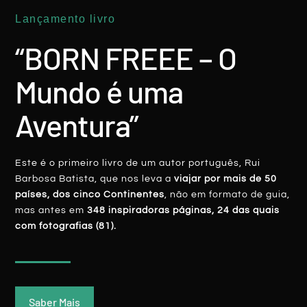
Lançamento livro
ARÁBIA SAUDITA
“BORN FREEE – O
Mundo é uma
Aventura”
Este é o primeiro livro de um autor português, Rui
Arábia Saudita: Histórica Ushaiger
Barbosa Batista, que nos leva a
viajar por mais de 50
Encanta, Shaqra Surpreende
países, dos cinco Continentes
, não em formato de guia,
mas antes em
348 inspiradoras páginas, 24 das quais
com fotografias (81).
LER MAIS
Rui Batista
20 Dezembro, 2019
Saber Mais