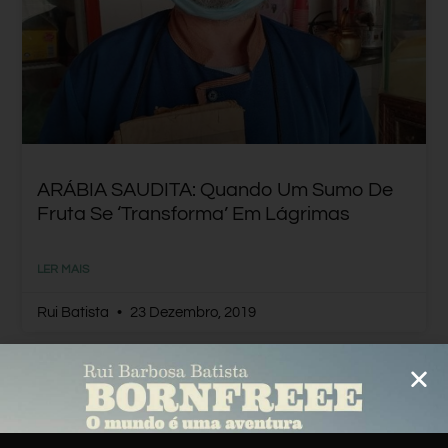
ARÁBIA SAUDITA: Quando Um Sumo De
Fruta Se ‘transforma’ Em Lágrimas
LER MAIS
Rui Batista
23 Dezembro, 2019