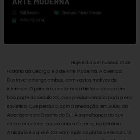
ARTE MODERNA
Rui Batista
Geórgia
,
Médio Oriente
Maio 30, 2014
Hoje é dia de museus. O de
História da Geórgia e o de Arte Moderna. A avenida
Rustaveli alberga ambos, com vastos motivos de
interesse. O primeiro, conta-nos a história do país em
boa parte do século XX, com predominância para a era
soviética. Que perdura, com a anexação, em 2008, da
Abecásia e da Ossétia do Sul. À semelhança do que
está a acontecer agora com a Crimeia, na Ucrânia.
A história é o que é. Cativam mais as obras de escultura