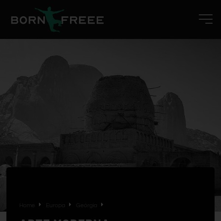
Home
Europa
Geórgia