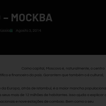
 – MOCKBA
ússia
Agosto 3, 2014
Como capital, Moscovo é, naturalmente, o centro
ntífico e financeiro do país. Garantem que também o é cultural,
 da Europa, atrás de Istambul, é a maior mancha populaciona
 seus mais de 12 milhões de habitantes. Isso ajuda a explicar 
nacionais e nove estações de comboio. Bem como o seu