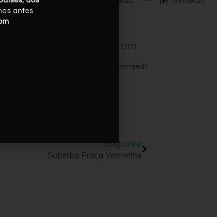
03/09/20
03/09/20
países, dos
mas antes
com
Instagram
[instagram-feed]
Seguinte