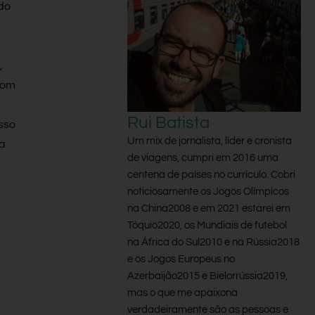
do
,
com
Rui Batista
usso
Um mix de jornalista, líder e cronista
da
de viagens, cumpri em 2016 uma
centena de países no currículo. Cobri
noticiosamente os Jogos Olímpicos
na China2008 e em 2021 estarei em
Tóquio2020, os Mundiais de futebol
na África do Sul2010 e na Rússia2018
e os Jogos Europeus no
Azerbaijão2015 e Bielorrússia2019,
mas o que me apaixona
verdadeiramente são as pessoas e