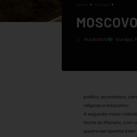
Home
Europa
MOSCOVO
Rui Batista
Europa
,
R
político, económico, cie
religioso e educativo.
A segunda maior cidade
Norte do Planeta, com os
quatro aeroportos inter