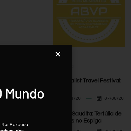
Agenda
I Minimalist Travel Festival:
O Mundo
Orador
07/11/20
07/08/20
Arábia Saudita: Tertúlia de
Viagens no Espiga
, Rui Barbosa