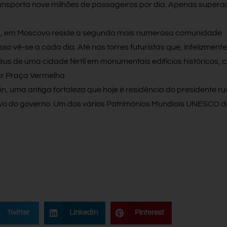
ransporta nove milhões de passageiros por dia. Apenas supera
s, em Moscovo reside a segunda mais numerosa comunidade
isso vê-se a cada dia. Até nas torres futuristas que, infelizmente
s de uma cidade fértil em monumentais edifícios históricos, 
ar Praça Vermelha.
n, uma antiga fortaleza que hoje é residência do presidente r
ivo do governo. Um dos vários Patrimónios Mundiais UNESCO 
Twitter
LinkedIn
Pinterest