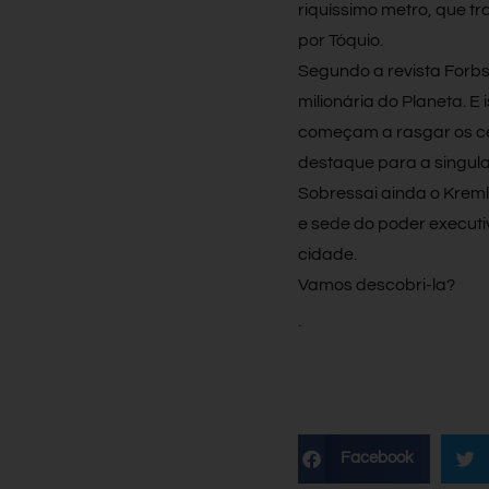
riquíssimo metro, que t
por Tóquio.
Segundo a revista Forb
milionária do Planeta. E 
começam a rasgar os céu
destaque para a singul
Sobressai ainda o Kremli
e sede do poder execut
cidade.
Vamos descobri-la?
.
Facebook