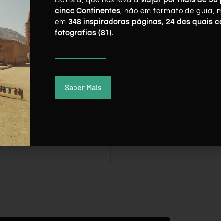
Batista, que nos leva a
viajar por mais de 50 
cinco Continentes
, não em formato de guia, 
em
348 inspiradoras páginas, 24 das quais 
fotografias (81).
Saber Mais