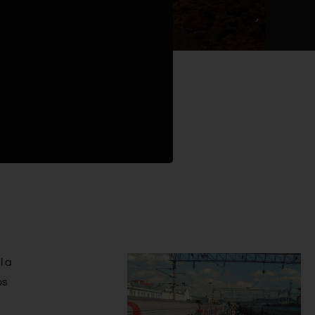
l a
os