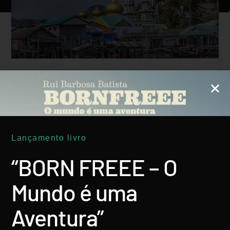
Arábia Saudita: Farasan, As ‘secretas’
Ilhas Do Mar Vermelho
LER MAIS
Lançamento livro
Rui Batista
22 Março, 2020
“BORN FREEE – O
Mundo é uma
Aventura”