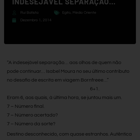
INDESEJÁVEL SEPARAÇÃO…
Rui Batista
Egito
,
Médio Oriente
Dezembro 1, 2014
“A indesejável separação… aos olhos de quem não
pode continuar… Isabel Moura no seu último contributo
no desafio de escrita em viagem Bornfreee…”
6+1.
Eram 6, aos quais, à última hora, se juntou mais um.
7 – Número final.
7 – Número acertado?
7 – Número da sorte?
Destino desconhecido, com quase estranhos. Autêntica