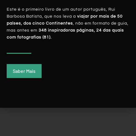
ARÁBIA SAUDITA
Este é o primeiro livro de um autor português, Rui
Barbosa Batista, que nos leva a
viajar por mais de 50
países, dos cinco Continentes
, não em formato de guia,
mas antes em
348 inspiradoras páginas, 24 das quais
com fotografias (81).
ARÁBIA SAUDITA: Quando Um Sumo De
Saber Mais
Fruta Se ‘transforma’ Em Lágrimas
LER MAIS
Rui Batista
23 Dezembro, 2019