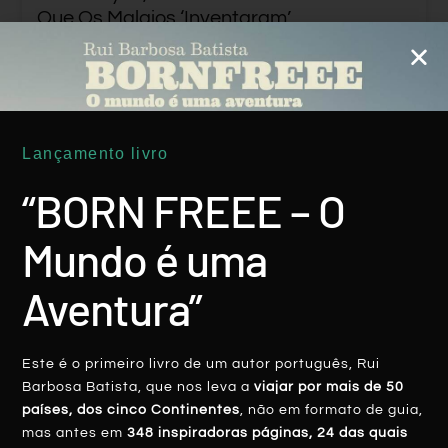
Que Os Malaios ‘inventaram’
LER MAIS
Rui Batista
19 Janeiro, 2020
Lançamento livro
“BORN FREEE – O
Mundo é uma
Aventura”
ÁSIA
Este é o primeiro livro de um autor português, Rui
Barbosa Batista, que nos leva a
viajar por mais de 50
países, dos cinco Continentes
, não em formato de guia,
mas antes em
348 inspiradoras páginas, 24 das quais