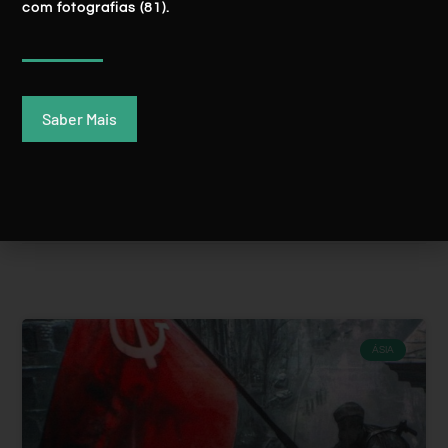
com fotografias (81).
Filipinas: Balinsasayao E Danao, Os
Incríveis Lagos Gémeos De Montanha
Saber Mais
LER MAIS
Rui Batista
21 Setembro, 2019
ÁSIA