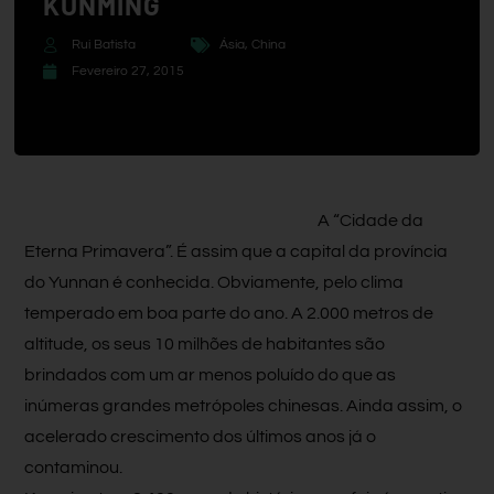
KUNMING
Rui Batista
Ásia
,
China
Fevereiro 27, 2015
A “Cidade da
Eterna Primavera”. É assim que a capital da província
do Yunnan é conhecida. Obviamente, pelo clima
temperado em boa parte do ano. A 2.000 metros de
altitude, os seus 10 milhões de habitantes são
brindados com um ar menos poluído do que as
inúmeras grandes metrópoles chinesas. Ainda assim, o
acelerado crescimento dos últimos anos já o
contaminou.