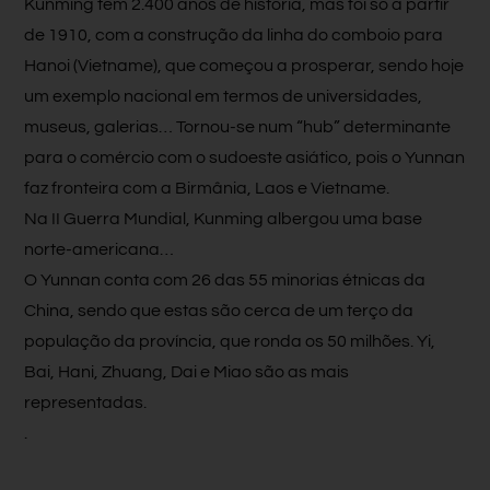
Kunming tem 2.400 anos de história, mas foi só a partir
de 1910, com a construção da linha do comboio para
Hanoi (Vietname), que começou a prosperar, sendo hoje
um exemplo nacional em termos de universidades,
museus, galerias… Tornou-se num “hub” determinante
para o comércio com o sudoeste asiático, pois o Yunnan
faz fronteira com a Birmânia, Laos e Vietname.
Na II Guerra Mundial, Kunming albergou uma base
norte-americana…
O Yunnan conta com 26 das 55 minorias étnicas da
China, sendo que estas são cerca de um terço da
população da província, que ronda os 50 milhões. Yi,
Bai, Hani, Zhuang, Dai e Miao são as mais
representadas.
.