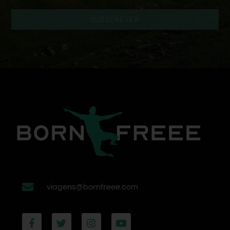
SUBSCREVER
viagens@bornfreee.com