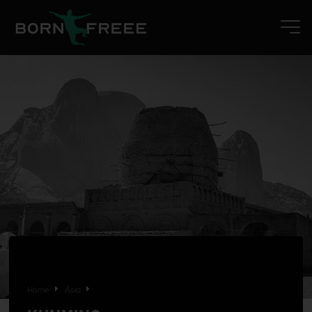
Home
Ásia