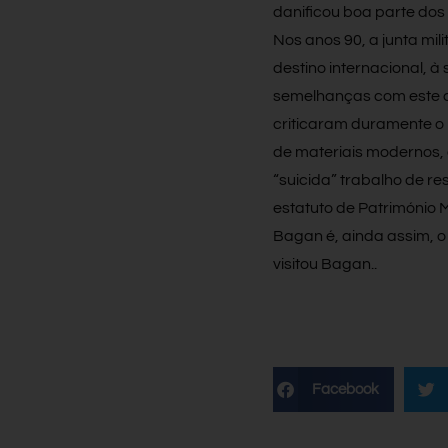
danificou boa parte dos
Nos anos 90, a junta mi
destino internacional,
semelhanças com este co
criticaram duramente o 
de materiais modernos, 
“suicida” trabalho de r
estatuto de Património
Bagan é, ainda assim, o
visitou Bagan..
Facebook