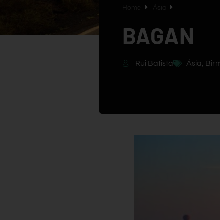
Home
Ásia
BAGAN
Rui Batista
Ásia
,
Bir