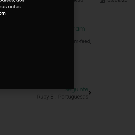
03/09/20
03/09/20
países, dos
mas antes
com
Instagram
[instagram-feed]
Seguinte
Ruby E… Portuguesas