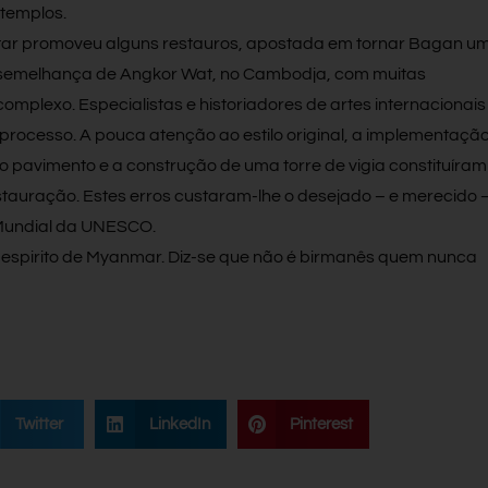
 templos.
litar promoveu alguns restauros, apostada em tornar Bagan u
 à semelhança de Angkor Wat, no Cambodja, com muitas
mplexo. Especialistas e historiadores de artes internacionais
processo. A pouca atenção ao estilo original, a implementaçã
o pavimento e a construção de uma torre de vigia constituíram
estauração. Estes erros custaram-lhe o desejado – e merecido 
 Mundial da UNESCO.
 espirito de Myanmar. Diz-se que não é birmanês quem nunca
Twitter
LinkedIn
Pinterest