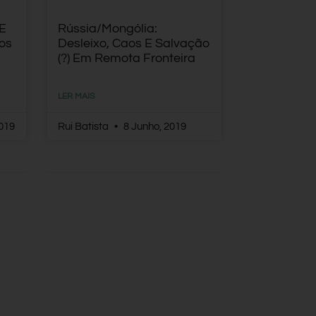
 E
Rússia/Mongólia:
gos
Desleixo, Caos E Salvação
(?) Em Remota Fronteira
LER MAIS
019
Rui Batista
8 Junho, 2019