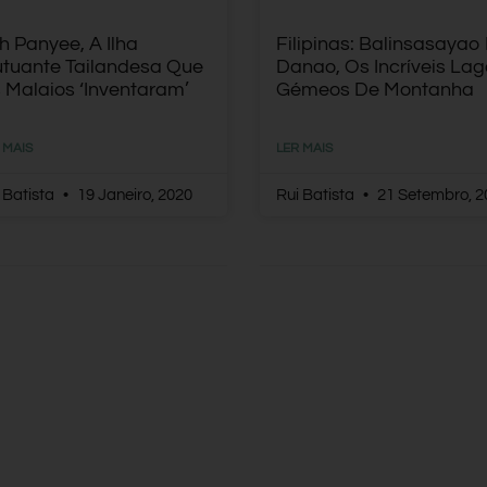
h Panyee, A Ilha
Filipinas: Balinsasayao
utuante Tailandesa Que
Danao, Os Incríveis La
 Malaios ‘inventaram’
Gémeos De Montanha
 MAIS
LER MAIS
 Batista
19 Janeiro, 2020
Rui Batista
21 Setembro, 2