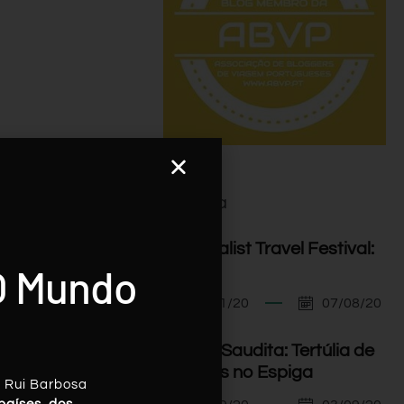
Agenda
I Minimalist Travel Festival:
O Mundo
Orador
07/11/20
07/08/20
Arábia Saudita: Tertúlia de
Viagens no Espiga
, Rui Barbosa