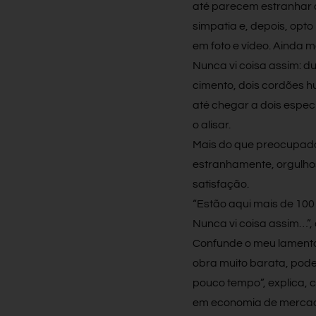
até parecem estranhar 
simpatia e, depois, opto
em foto e vídeo. Ainda me
Nunca vi coisa assim: d
cimento, dois cordões h
até chegar a dois espec
o alisar.
Mais do que preocupado
estranhamente, orgulhos
satisfação.
“Estão aqui mais de 100
Nunca vi coisa assim…”,
Confunde o meu lamento
obra muito barata, pode
pouco tempo”, explica, 
em economia de mercad