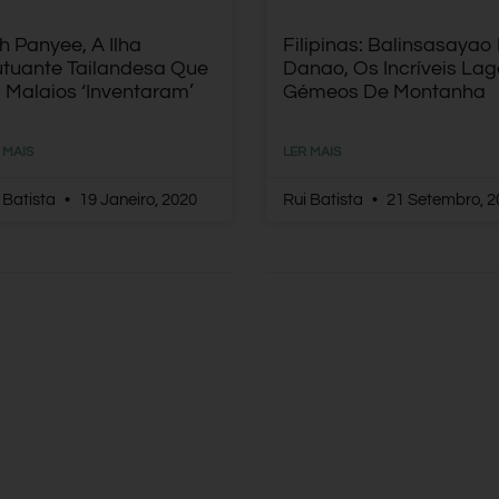
h Panyee, A Ilha
Filipinas: Balinsasayao
utuante Tailandesa Que
Danao, Os Incríveis La
 Malaios ‘inventaram’
Gémeos De Montanha
 MAIS
LER MAIS
 Batista
19 Janeiro, 2020
Rui Batista
21 Setembro, 2