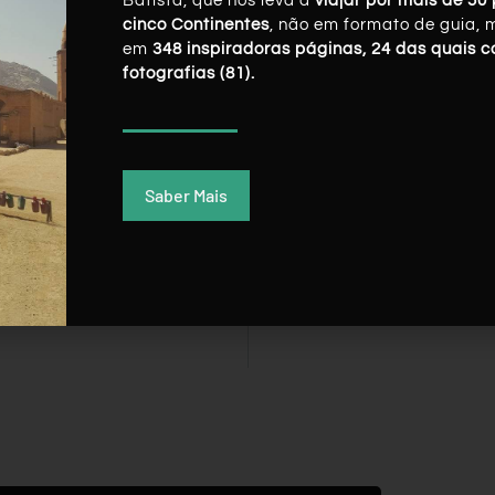
Batista, que nos leva a
viajar por mais de 50 
cinco Continentes
, não em formato de guia, 
em
348 inspiradoras páginas, 24 das quais 
fotografias (81).
Saber Mais