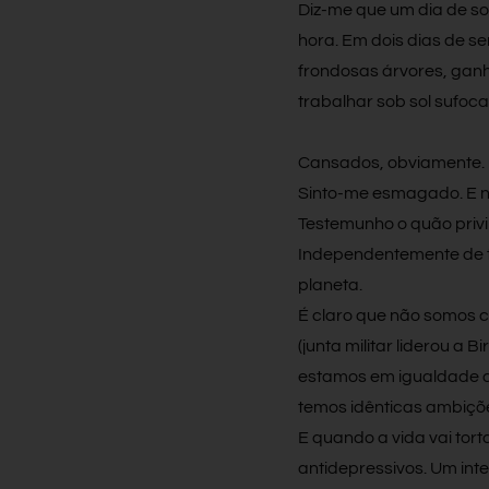
Diz-me que um dia de sol
hora. Em dois dias de s
frondosas árvores, ganh
trabalhar sob sol sufoca
Cansados, obviamente. 
Sinto-me esmagado. E n
Testemunho o quão privi
Independentemente de to
planeta.
É claro que não somos 
(junta militar liderou a
estamos em igualdade de
temos idênticas ambiçõe
E quando a vida vai torta
antidepressivos. Um int