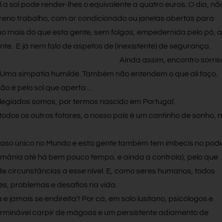
 a sol pode render-lhes o equivalente a quatro euros. O dia, nã
ereno trabalho, com ar condicionado ou janelas abertas para
o mais do que esta gente, sem folgas, empedernida pelo pó, a
nte. E já nem falo de aspetos de (inexistente) de segurança.
Ainda assim, encontro sorris
Uma simpatia humilde. Também não entendem o que ali faço.
ão é pelo sol que aperta…
legiados somos, por termos nascido em Portugal.
dos os outros fatores, o nosso país é um cantinho de sonho, 
caso único no Mundo e esta gente também tem imbecis no pod
 Birmânia até há bem pouco tempo, e ainda a controla), pelo que
 circunstâncias a esse nível. E, como seres humanos, todos
s, problemas e desafios na vida.
 e jamais se endireita? Por cá, em solo lusitano, psicólogos e
erminável carpir de mágoas e um persistente adiamento de