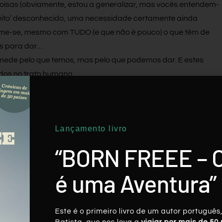
isas (obviamente, estou a generalizar, mas vocês entendem-
nceito’ desconhecido, uma necessidade certamente ainda
me-se, mesmo com TUDO (e que não é pouco) o que têm de
os para dar…
mede pelo que temos, mas pelo que podemos dar. E estes
dos no trato humano….
Lançamento livro
Twitter
LinkedIn
Pinterest
“BORN FREEE – 
é uma Aventura”
Este é o primeiro livro de um autor português