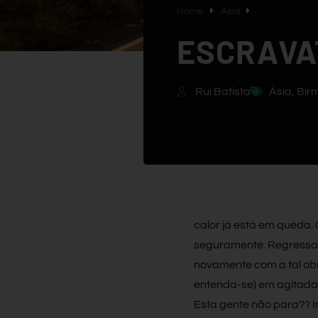
Home
Ásia
ESCRAVA
Rui Batista
Ásia
,
Bir
calor já está em queda. 
seguramente. Regressa
novamente com a tal ob
entenda-se) em agitada 
Esta gente não para?? I