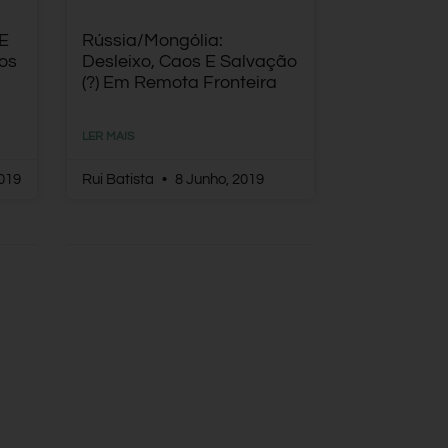
 E
Rússia/Mongólia:
gos
Desleixo, Caos E Salvação
(?) Em Remota Fronteira
LER MAIS
019
Rui Batista
8 Junho, 2019