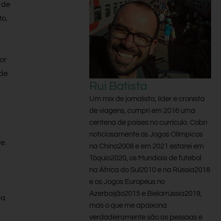
 de
to,
or
 de
Rui Batista
Um mix de jornalista, líder e cronista
de viagens, cumpri em 2016 uma
centena de países no currículo. Cobri
noticiosamente os Jogos Olímpicos
e.
na China2008 e em 2021 estarei em
Tóquio2020, os Mundiais de futebol
na África do Sul2010 e na Rússia2018
e os Jogos Europeus no
Azerbaijão2015 e Bielorrússia2019,
sa
mas o que me apaixona
verdadeiramente são as pessoas e