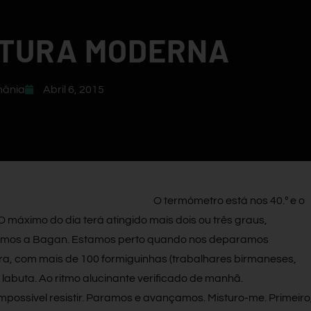
TURA MODERNA
mânia
Abril 6, 2015
O termómetro está nos 40.º e o
O máximo do dia terá atingido mais dois ou três graus,
mos a Bagan. Estamos perto quando nos deparamos
ra, com mais de 100 formiguinhas (trabalhares birmaneses,
labuta. Ao ritmo alucinante verificado de manhã.
mpossível resistir. Paramos e avançamos. Misturo-me. Primeiro