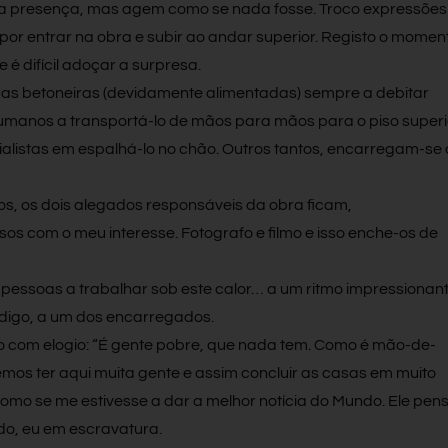
a presença, mas agem como se nada fosse. Troco expressões
 por entrar na obra e subir ao andar superior. Registo o momen
 é difícil adoçar a surpresa.
uas betoneiras (devidamente alimentadas) sempre a debitar
umanos a transportá-lo de mãos para mãos para o piso superi
ialistas em espalhá-lo no chão. Outros tantos, encarregam-se
s, os dois alegados responsáveis da obra ficam,
os com o meu interesse. Fotografo e filmo e isso enche-os de
 pessoas a trabalhar sob este calor… a um ritmo impressionant
 digo, a um dos encarregados.
 com elogio: “É gente pobre, que nada tem. Como é mão-de-
mos ter aqui muita gente e assim concluir as casas em muito
como se me estivesse a dar a melhor notícia do Mundo. Ele pen
o, eu em escravatura.