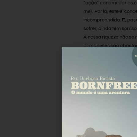
“ação” para mudar as co
me). Por lá, este é ‘co
incompreendida. E, pas
sofrer, ainda têm sorris
A nossa riqueza não se 
birmaneses são abasta
Facebook