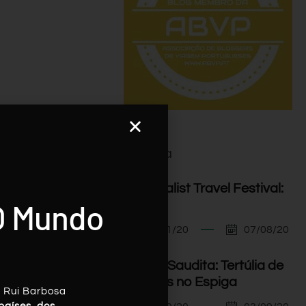
Agenda
I Minimalist Travel Festival:
O Mundo
Orador
07/11/20
07/08/20
Arábia Saudita: Tertúlia de
Viagens no Espiga
, Rui Barbosa