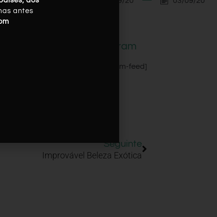
03/09/20
03/09/20
países, dos
mas antes
com
Instagram
[instagram-feed]
Seguinte
Improvável Beleza Exótica