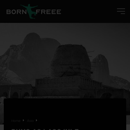
Home
Ásia