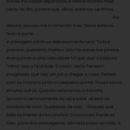
trocas (há casais separados) e vamos ficando mais
perto. No fim, parece que, afinal, estamos certinhos.
Por
decoro, escuso-me a comentar o wc. Daria extenso
texto à parte.
A paisagem continua deliciosamente rural. Tudo é
precário, poeirento. Poético. Não há vidros nas janelas.
Avançamos a uma velocidade tal que usar a palavra
“ritmo” soa a hipérbole. É assim, neste frenesim
imaginado, que vejo um pai a chegar a casa. Festeja
com as crianças junto ao pequeno quintal. Pousa sacos.
Arruma outros. Quando retomamos a marcha,
aproxima-se novamente da via e sobe. Já está no
comboio de novo. Qualidade de vida… daquela que
falta no interior da locomotiva. O banco em frente ao
meu, para dois passageiros, não está preso ao chão. E