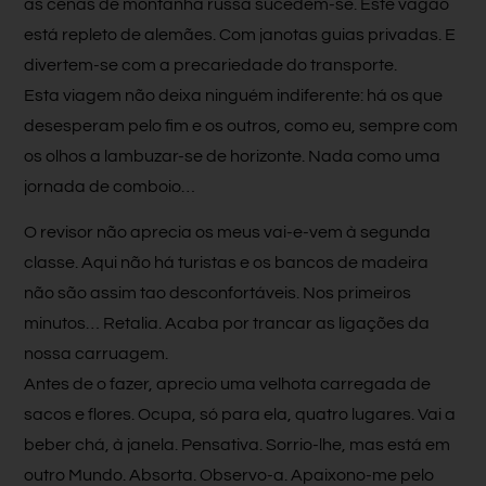
as cenas de montanha russa sucedem-se. Este vagão
está repleto de alemães. Com janotas guias privadas. E
divertem-se com a precariedade do transporte.
Esta viagem não deixa ninguém indiferente: há os que
desesperam pelo fim e os outros, como eu, sempre com
os olhos a lambuzar-se de horizonte. Nada como uma
jornada de comboio…
O revisor não aprecia os meus vai-e-vem à segunda
classe. Aqui não há turistas e os bancos de madeira
não são assim tao desconfortáveis. Nos primeiros
minutos… Retalia. Acaba por trancar as ligações da
nossa carruagem.
Antes de o fazer, aprecio uma velhota carregada de
sacos e flores. Ocupa, só para ela, quatro lugares. Vai a
beber chá, à janela. Pensativa. Sorrio-lhe, mas está em
outro Mundo. Absorta. Observo-a. Apaixono-me pelo