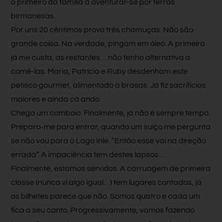
o primeiro da família a aventurar-se por terras
birmanesas.
Por uns 20 cêntimos provo três chamuças. Não são
grande coisa. Na verdade, pingam em óleo. A primeira
já me custa, as restantes… não tenho alternativa a
comê-las. Maria, Patrícia e Ruby desdenham este
petisco gourmet, alimentado a brasas. Já fiz sacrifícios
maiores e ainda cá ando.
Chega um comboio. Finalmente, já não é sempre tempo.
Preparo-me para entrar, quando um suíço me pergunta
se não vou para o Lago Inle. “Então esse vai na direção
errada”. A impaciência tem destes lapsos…
Finalmente, estamos servidos. A carruagem de primeira
classe (nunca vi algo igual…) tem lugares contados, já
os bilhetes parece que não. Somos quatro e cada um
fica a seu canto. Progressivamente, vamos fazendo