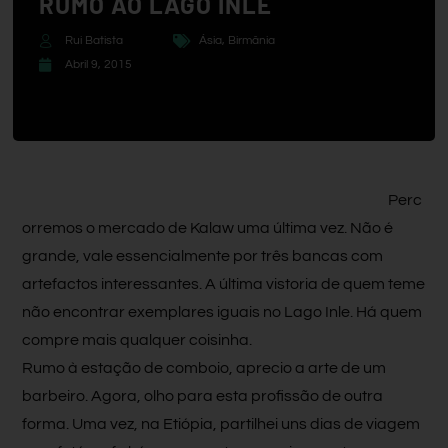
RUMO AO LAGO INLE
Rui Batista
Ásia
,
Birmânia
Abril 9, 2015
Perc
orremos o mercado de Kalaw uma última vez. Não é
grande, vale essencialmente por três bancas com
artefactos interessantes. A última vistoria de quem teme
não encontrar exemplares iguais no Lago Inle. Há quem
compre mais qualquer coisinha.
Rumo à estação de comboio, aprecio a arte de um
barbeiro. Agora, olho para esta profissão de outra
forma. Uma vez, na Etiópia, partilhei uns dias de viagem