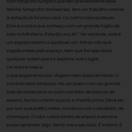
com fotógrafo húngaro que tem precisamente esse
fetiche: fotografar barbearias. Tem um trabalho notável.
A estação já foi uma casa. Ou outra coisa qualquer.
Esta é a única que conheço com um grande fogão de
sala na bilheteira. Estarão uns 30.º. Na verdade, este é
um espaço aberto a qualquer um. Até ao cão que
vagabundeia pelo espaço, sem que lhe seja dada
qualquer ordem para ir explorar outro lugar.
Um euro e meio é
o que pagaremos por viagem meia dúzia de horas. O
comboio está atrasado. Há um jovem com um grande
bolo de aniversário no outro corredor de bancos de
espera. Nunca vi tanto açúcar e chantili juntos. Deve ser
por isso que prefiro meter conversa com o vendedor de
chamuças. O odor cativa (antes de enjoar) e sempre
posso aprender algo. Sento-me a seu lado. É indiano. É