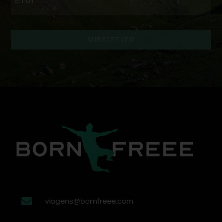
SUBSCREVER
viagens@bornfreee.com