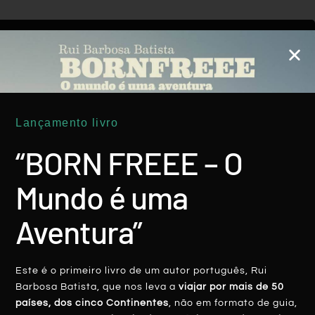
EXPLORE MAIS
Lançamento livro
ÁSIA
“BORN FREEE – O
Mundo é uma
Aventura”
Este é o primeiro livro de um autor português, Rui
Barbosa Batista, que nos leva a
viajar por mais de 50
Koh Mook, A Melhor ‘vida De Ilha’
países, dos cinco Continentes
, não em formato de guia,
Tailandesa Longe Das Multidões