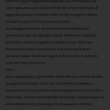
caminho que Magalhães descobriu e imortalizou há
cinco séculos com a autonomia de o fazer de carro é
algo sem preço. Prometi voltar e não imagino melhor
momento para honrar palavra dada.
A paisagem revolta-se em picos selvagens que
ameaçam céu de algodão doce. Parecem ousadas
estátuas, altivas no gesto. Nobres no ser. Sob nós,
impressionantes montanhas. Envolventes lagos.
Serenos vales. Neve de ingénua brancura. Ausência
total de traço humano…
Ushu
aia, a desejada, urge então: estende-se à minha direita.
Surge como musa. Sinto-me marinheiro prestes a
reencontrar a sua sereia. Nesta perspetiva, com o dia a
desmaiar, reinam tonalidades de postal. Aquelas que se
eternizamem nós. Oaeroporto é pequeno. Saímos