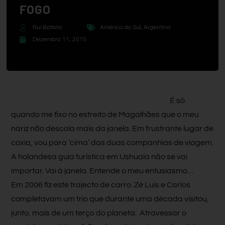
FOGO
Rui Batista
América do Sul
,
Argentina
Dezembro 11, 2015
É só
quando me fixo no estreito de Magalhães que o meu
nariz não descola mais da janela. Em frustrante lugar de
coxia, vou para ‘cima’ das duas companhias de viagem.
A holandesa guia turística em Ushuaia não se vai
importar. Vai à janela. Entende o meu entusiasmo…
Em 2006 fiz este trajecto de carro. Zé Luís e Carlos
completavam um trio que durante uma década visitou,
junto, mais de um terço do planeta. Atravessar o