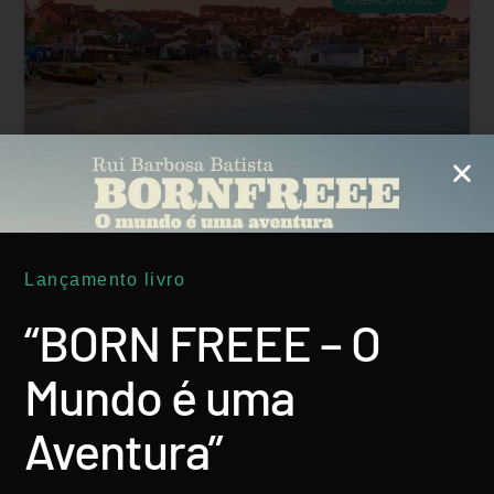
AMÉRICA DO SUL
Uruguai – Punta Del Diablo, A Boémia
Lançamento livro
LER MAIS
“BORN FREEE – O
Rui Batista
26 Agosto, 2018
Mundo é uma
Aventura”