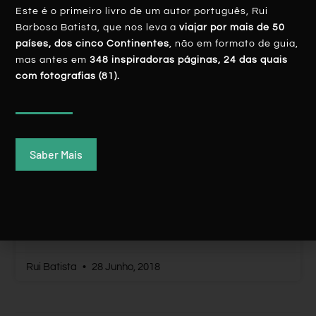
Este é o primeiro livro de um autor português, Rui
Barbosa Batista, que nos leva a
viajar por mais de 50
AMÉRICA DO SUL
países, dos cinco Continentes
, não em formato de guia,
mas antes em
348 inspiradoras páginas, 24 das quais
com fotografias (81).
Saber Mais
Mundial2018: Uruguai – Cabo Polónio, O
Derradeiro Paraíso
LER MAIS
Rui Batista
28 Junho, 2018