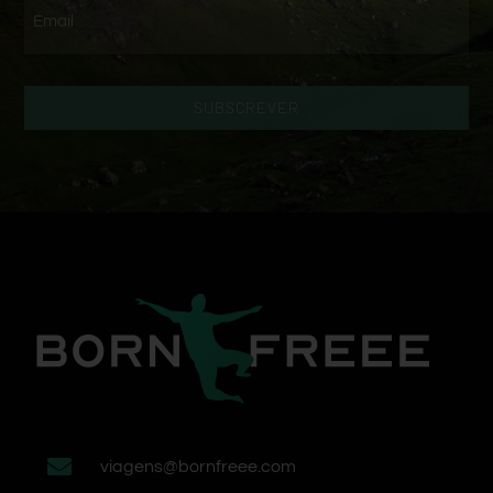
SUBSCREVER
viagens@bornfreee.com