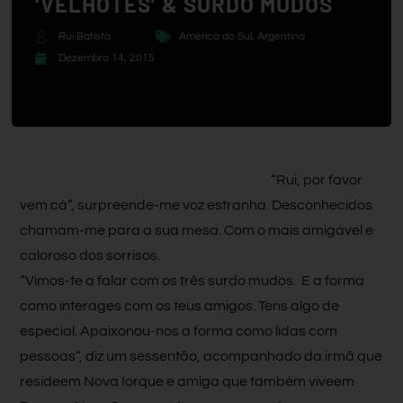
‘VELHOTES’ & SURDO MUDOS
Rui Batista
América do Sul
,
Argentina
Dezembro 14, 2015
“Rui, por favor
vem cá”, surpreende-me voz estranha. Desconhecidos
chamam-me para a sua mesa. Com o mais amigável e
caloroso dos sorrisos.
“Vimos-te a falar com os três surdo mudos. E a forma
como interages com os teus amigos. Tens algo de
especial. Apaixonou-nos a forma como lidas com
pessoas”, diz um sessentão, acompanhado da irmã que
resideem Nova Iorque e amiga que também viveem