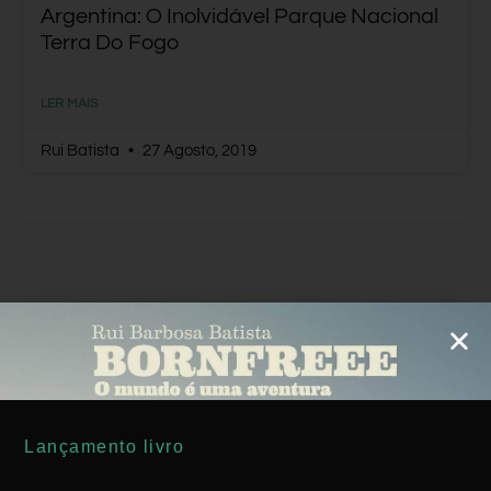
Argentina: O Inolvidável Parque Nacional
Terra Do Fogo
LER MAIS
Rui Batista
27 Agosto, 2019
AMÉRICA DO SUL
Lançamento livro