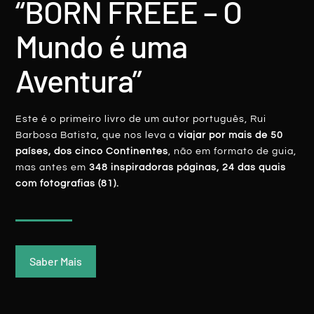
“BORN FREEE – O
Mundo é uma
Uruguai – Punta Del Diablo, A Boémia
Aventura”
LER MAIS
Este é o primeiro livro de um autor português, Rui
Rui Batista
26 Agosto, 2018
Barbosa Batista, que nos leva a
viajar por mais de 50
países, dos cinco Continentes
, não em formato de guia,
mas antes em
348 inspiradoras páginas, 24 das quais
com fotografias (81).
AMÉRICA DO SUL
Saber Mais