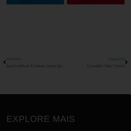
Anterior
Seguinte
Sua Excelência ‘El Ateneo Grand Splendid’
O Lendário ‘Viejo’ Tortoni
EXPLORE MAIS