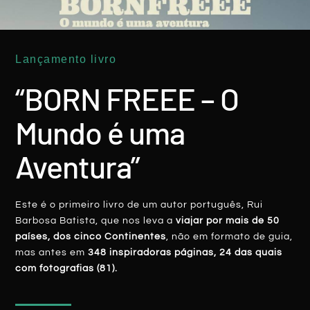
Lançamento livro
“BORN FREEE – O
AMÉRICA DO SUL
Mundo é uma
Aventura”
Este é o primeiro livro de um autor português, Rui
Barbosa Batista, que nos leva a
viajar por mais de 50
países, dos cinco Continentes
, não em formato de guia,
Mundial2018: Uruguai – Cabo Polónio, O
mas antes em
348 inspiradoras páginas, 24 das quais
com fotografias (81).
Derradeiro Paraíso
LER MAIS