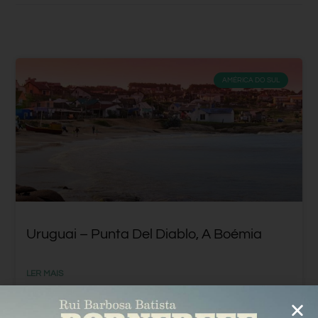
AMÉRICA DO SUL
Uruguai – Punta Del Diablo, A Boémia
LER MAIS
Rui Batista
26 Agosto, 2018