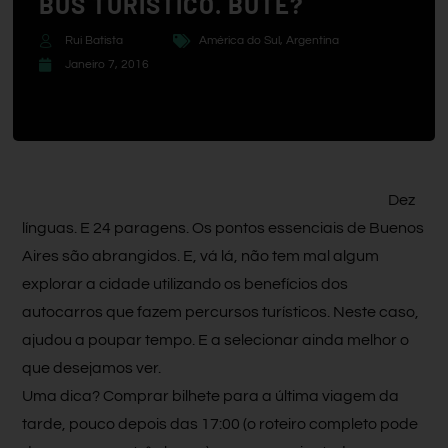
BUS TURÍSTICO. BUTE?
Rui Batista
América do Sul
,
Argentina
Janeiro 7, 2016
Dez
línguas. E 24 paragens. Os pontos essenciais de Buenos
Aires são abrangidos. E, vá lá, não tem mal algum
explorar a cidade utilizando os benefícios dos
autocarros que fazem percursos turísticos. Neste caso,
ajudou a poupar tempo. E a selecionar ainda melhor o
que desejamos ver.
Uma dica? Comprar bilhete para a última viagem da
tarde, pouco depois das 17:00 (o roteiro completo pode