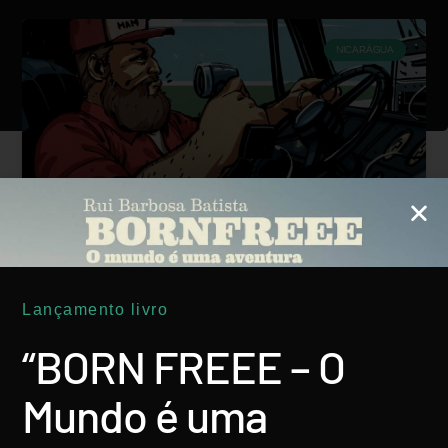
NICARÁGUA
Nicarágua: ‘Super-Ronny’, O Garanhão Do
Asfalto…
Lançamento livro
“BORN FREEE – O
LER MAIS
Rui Batista
4 Setembro, 2018
Mundo é uma