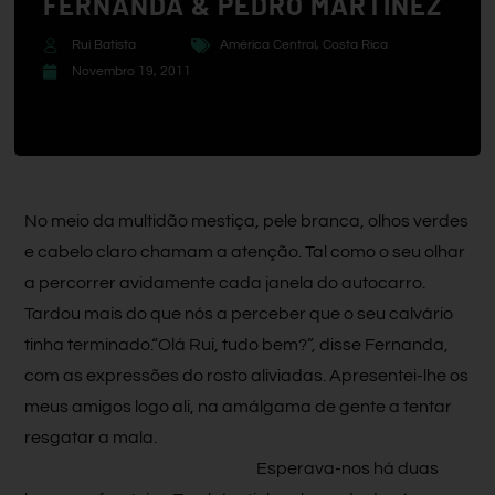
FERNANDA & PEDRO MARTINEZ
Rui Batista
América Central
,
Costa Rica
Novembro 19, 2011
No meio da multidão mestiça, pele branca, olhos verdes
e cabelo claro chamam a atenção. Tal como o seu olhar
a percorrer avidamente cada janela do autocarro.
Tardou mais do que nós a perceber que o seu calvário
tinha terminado.“Olá Rui, tudo bem?”, disse Fernanda,
com as expressões do rosto aliviadas. Apresentei-lhe os
meus amigos logo ali, na amálgama de gente a tentar
resgatar a mala.
Esperava-nos há duas