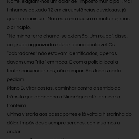
Norte, exigiam-nos um dólar de “imposto municipal”. Mal
tínhamos deixado 12 em circunstâncias duvidosas, já
queriam mais um. Não está em causa o montante, mas
o princípio.
“Na minha terra chama-se extorsão. Um roubo”, disse,
ao grupo organizado e de ar pouco confiável. Os
“cobradores” não estavam identificados, apenas
davam uma “rifa” em troca. E com a polícia local a
tentar convencer-nos, não a impor. Aos locais nada
pediam.
Plano B. Virar costas, caminhar contra o sentido do
trânsito que abandona a Nicarágua até terminar a
fronteira.
Última vistoria aos passaportes e lá volta a historinha do
dólar. Impávidos e sempre serenos, continuamos a
andar.