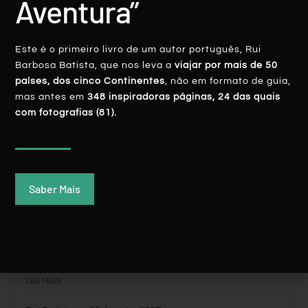
Aventura”
Este é o primeiro livro de um autor português, Rui
Barbosa Batista, que nos leva a
viajar por mais de 50
AMÉRICA CENTRAL
países, dos cinco Continentes
, não em formato de guia,
mas antes em
348 inspiradoras páginas, 24 das quais
com fotografias (81).
Saber Mais
Nicarágua: Chico Largo, Lenda Em
Omepete
LER MAIS