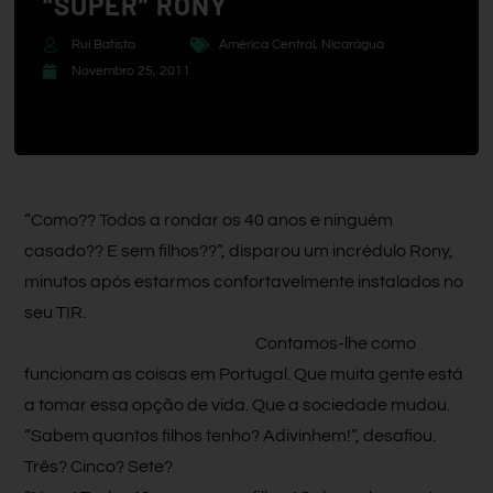
“SUPER” RONY
Rui Batista
América Central
,
Nicarágua
Novembro 25, 2011
“Como?? Todos a rondar os 40 anos e ninguém
casado?? E sem filhos??”, disparou um incrédulo Rony,
minutos após estarmos confortavelmente instalados no
seu TIR.
Contamos-lhe como
funcionam as coisas em Portugal. Que muita gente está
a tomar essa opção de vida. Que a sociedade mudou.
“Sabem quantos filhos tenho? Adivinhem!”, desafiou.
Três? Cinco? Sete?