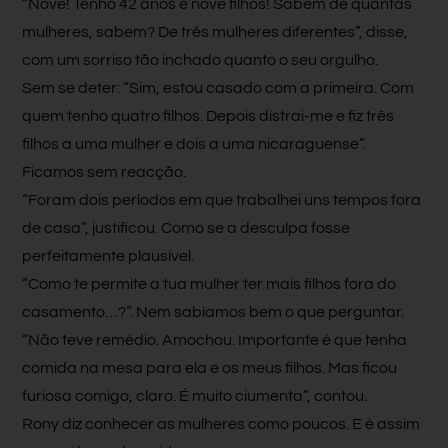
“Nove! Tenho 42 anos e nove filhos! Sabem de quantas
mulheres, sabem? De três mulheres diferentes”, disse,
com um sorriso tão inchado quanto o seu orgulho.
Sem se deter: “Sim, estou casado com a primeira. Com
quem tenho quatro filhos. Depois distrai-me e fiz três
filhos a uma mulher e dois a uma nicaraguense”.
Ficamos sem reacção.
“Foram dois períodos em que trabalhei uns tempos fora
de casa”, justificou. Como se a desculpa fosse
perfeitamente plausível.
“Como te permite a tua mulher ter mais filhos fora do
casamento…?”. Nem sabíamos bem o que perguntar.
“Não teve remédio. Amochou. Importante é que tenha
comida na mesa para ela e os meus filhos. Mas ficou
furiosa comigo, claro. É muito ciumenta”, contou.
Rony diz conhecer as mulheres como poucos. E é assim