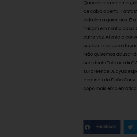
Quando percebemos, es
de caixa aberta. Fantás
estrelas a guiar-nos. E a
“Ficam em minha casa. S
outra vez. Atenta à con
suplicar-nos que o faça
Não quisemos abusar da
sorridente “até um dia”.
surpreende.Juayua espe
popusas da Doña Cony. 
copo mais emblemático b
Facebook