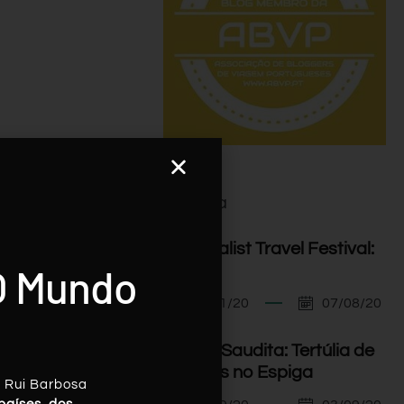
Agenda
I Minimalist Travel Festival:
O Mundo
Orador
07/11/20
07/08/20
Arábia Saudita: Tertúlia de
Viagens no Espiga
, Rui Barbosa