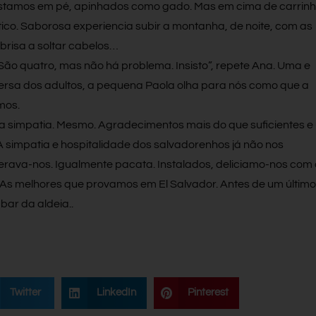
tamos em pé, apinhados como gado. Mas em cima de carrin
tico. Saborosa experiencia subir a montanha, de noite, com as
 brisa a soltar cabelos…
ão quatro, mas não há problema. Insisto”, repete Ana. Uma e
versa dos adultos, a pequena Paola olha para nós como que a
mos.
 simpatia. Mesmo. Agradecimentos mais do que suficientes e
 A simpatia e hospitalidade dos salvadorenhos já não nos
rava-nos. Igualmente pacata. Instalados, deliciamo-nos com
As melhores que provamos em El Salvador. Antes de um último
ar da aldeia..
Twitter
LinkedIn
Pinterest