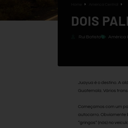
Home
América Central
DOIS PA
Rui Batista
América 
Juayua é o destino. A al
Guatemala. Vários trans
Começamos com um palha
autocarro. Obviamente b
“gringos” (nós) no veícu