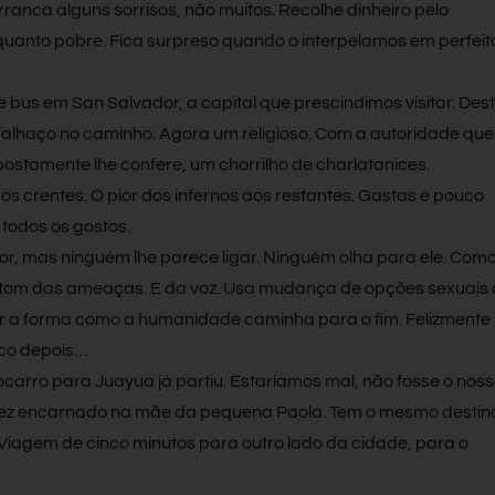
ranca alguns sorrisos, não muitos. Recolhe dinheiro pelo
quanto pobre. Fica surpreso quando o interpelamos em perfeit
e bus em San Salvador, a capital que prescindimos visitar. Dest
palhaço no caminho. Agora um religioso. Com a autoridade que
ostamente lhe confere, um chorrilho de charlatanices.
s crentes. O pior dos infernos aos restantes. Gastas e pouco
todos os gostos.
or, mas ninguém lhe parece ligar. Ninguém olha para ele. Como
o tom das ameaças. E da voz. Usa mudança de opções sexuais
rar a forma como a humanidade caminha para o fim. Felizmente
co depois…
ocarro para Juayua já partiu. Estaríamos mal, não fosse o nos
vez encarnado na mãe da pequena Paola. Tem o mesmo destino
 Viagem de cinco minutos para outro lado da cidade, para o