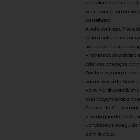
parecíamos entender. Ar
espectáculo tão breve, 
castelhano.
A vida continua. Troca d
volta a colocar-nos um 
uma bíblia nas mãos sup
Promessas do paraíso ao
criativas ameaças para 
Gasta a voz para se imp
não estivesse lá. Sobe 
Ricky Martin para ilust
esta viagem acaba pou
Sansonate. O último aut
anjo da guarda. Desta 
Convida-nos a segui-la.
definitivo bus.