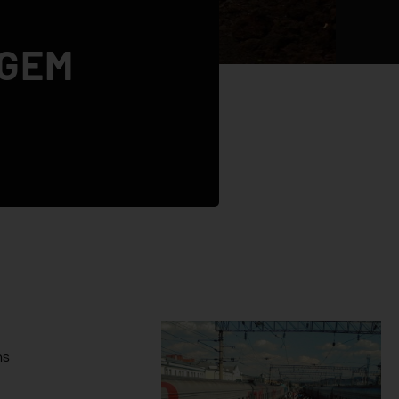
AGEM
ns