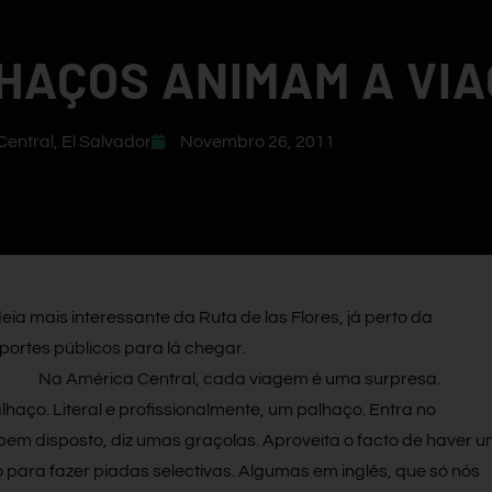
LHAÇOS ANIMAM A VI
Central
,
El Salvador
Novembro 26, 2011
deia mais interessante da Ruta de las Flores, já perto da
portes públicos para lá chegar.
Na América Central, cada viagem é uma surpresa.
ço. Literal e profissionalmente, um palhaço. Entra no
em disposto, diz umas graçolas. Aproveita o facto de haver u
lo para fazer piadas selectivas. Algumas em inglês, que só nós