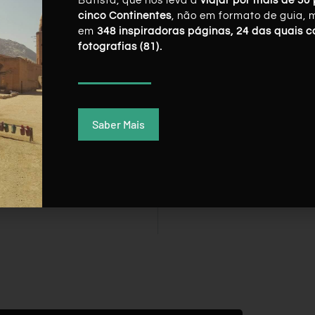
Batista, que nos leva a
viajar por mais de 50 
cinco Continentes
, não em formato de guia, 
em
348 inspiradoras páginas, 24 das quais 
fotografias (81).
Saber Mais