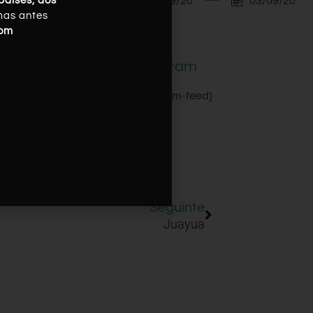
03/09/20
03/09/20
países, dos
mas antes
com
Instagram
[instagram-feed]
Seguinte
Juayua