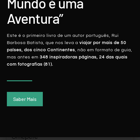
Mundo é uma
Rui Batista
4 Setembro, 2018
Aventura”
Este é o primeiro livro de um autor português, Rui
Barbosa Batista, que nos leva a
viajar por mais de 50
países, dos cinco Continentes
, não em formato de guia,
mas antes em
348 inspiradoras páginas, 24 das quais
AMÉRICA CENTRAL
com fotografias (81).
Saber Mais
Nicarágua: Chico Largo, Lenda Em
Omepete