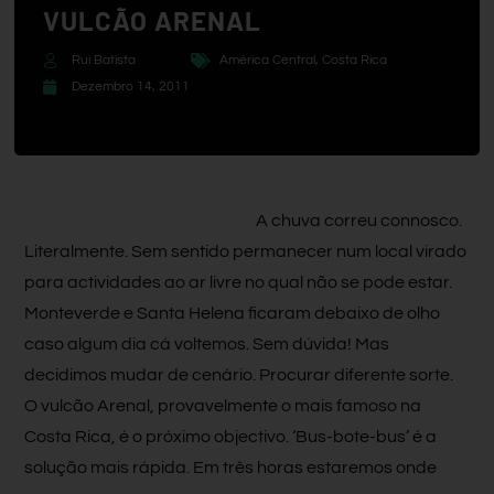
VULCÃO ARENAL
Rui Batista
América Central
,
Costa Rica
Dezembro 14, 2011
A chuva correu connosco.
Literalmente. Sem sentido permanecer num local virado
para actividades ao ar livre no qual não se pode estar.
Monteverde e Santa Helena ficaram debaixo de olho
caso algum dia cá voltemos. Sem dúvida! Mas
decidimos mudar de cenário. Procurar diferente sorte.
O vulcão Arenal, provavelmente o mais famoso na
Costa Rica, é o próximo objectivo. ‘Bus-bote-bus’ é a
solução mais rápida. Em três horas estaremos onde