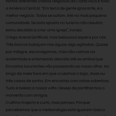
tantos diferentes credos religiosos da Costa Rica e toda
a América Central. “Em terra de gente ignorante, é o
melhor negócio. Todos se safam. Até na mais pequena
comunidade. Se esta aposta no turismo não resultar,
estou decidido a criar uma igreja”, ironiza.
O lago Arenal (artificial, mas belooooo) espera por nós.
Três barcos baloiçam nas águas algo agitadas. Quase
por milagre, escorregamos, mas não caímos na
acidentada e enlameada descida até ao embarque.
Encostas luxuriantes vão passeando ao nosso olhar. Ao
longo da meia hora em que cruzamos o lago, duas ou
três casas de sonho. Em encostas com vistas soberbas.
Tudo é beleza à nossa volta. Desejo de partilharmos o
momento com amigos.
O último trajecto é curto, mas penoso. Porque
percebemos que a meteorologia está igual em todo o