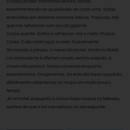
o nosso prazer. Montanha abaixo, fomos
experimentando as qualidades de cada uma. Todas
embutidas em distintos cenários idílicos. Tropicais. Até
que nos retivemos num jacuzzi gigante.
Corpo quente. Gotas a refrescar-nos o rosto. Música.
Cores. O dia cede lugar à noite. Suavemente.
Terminado o périplo, o merecido jantar. Ainda no Baldi.
Um estimulante buffet em amplo recinto arejado. A
chuva não parava. Íamos comendo enquanto
esperávamos. Exageramos. Se este dia fosse o padrão,
dificilmente caberíamos na roupa em muito pouco
tempo.
Já no hotel, enquanto a chuva fazia música no telhado,
sonhos de que o sol nos visitaria no dia seguinte..