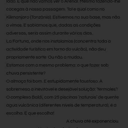
lado. E que não vamos ver o Arenal. Mesmo fazendo-lhe
cócegas à nossa passagem. Tal e qual como no
Kilimanjaro (Tanzânia). Estivemos na sua base, mas não
o vimos. E sabíamos que, dadas as condições
adversas, seria assim durante vários dias.
La Fortuna, onde nos instalamos (concentra toda a
actividade turística em torno do vulcão), não deu
propriamente sorte. Ou não a mudou.
Estamos com o mesmo problema: o que fazer sob
chuva persistente?
O almoço foi bom. E estupidamente faustoso. À
sobremesa a inevitável e desejável solução: ‘termales’!
O complexo Baldi, com 25 piscinas ‘naturais’ de quente
água vulcânica (diferentes níveis de temperatura), é a
escolha. E que escolha!
A chuva até exponenciou