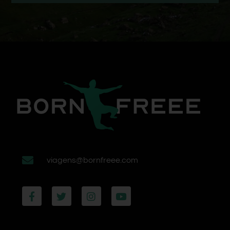
viagens@bornfreee.com