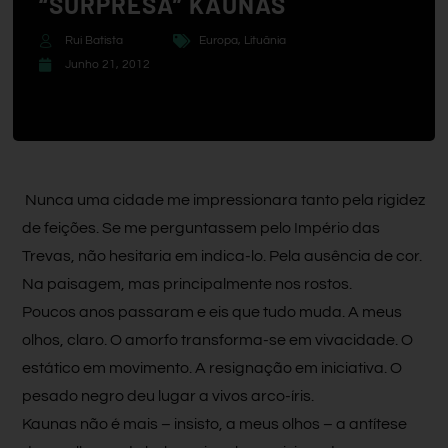
“SURPRESA” KAUNAS
Rui Batista
Europa
,
Lituânia
Junho 21, 2012
Nunca uma cidade me impressionara tanto pela rigidez
de feições. Se me perguntassem pelo Império das
Trevas, não hesitaria em indica-lo. Pela ausência de cor.
Na paisagem, mas principalmente nos rostos.
Poucos anos passaram e eis que tudo muda. A meus
olhos, claro. O amorfo transforma-se em vivacidade. O
estático em movimento. A resignação em iniciativa. O
pesado negro deu lugar a vivos arco-íris.
Kaunas não é mais – insisto, a meus olhos – a antítese