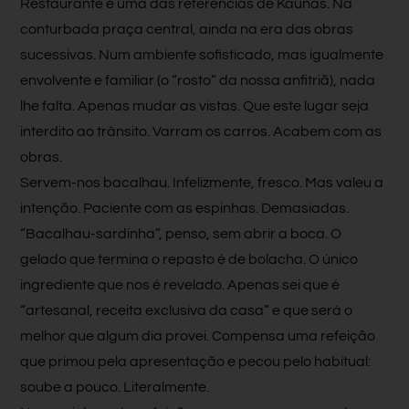
Restaurante é uma das referências de Kaunas. Na
conturbada praça central, ainda na era das obras
sucessivas. Num ambiente sofisticado, mas igualmente
envolvente e familiar (o “rosto” da nossa anfitriã), nada
lhe falta. Apenas mudar as vistas. Que este lugar seja
interdito ao trânsito. Varram os carros. Acabem com as
obras.
Servem-nos bacalhau. Infelizmente, fresco. Mas valeu a
intenção. Paciente com as espinhas. Demasiadas.
“Bacalhau-sardinha”, penso, sem abrir a boca. O
gelado que termina o repasto é de bolacha. O único
ingrediente que nos é revelado. Apenas sei que é
“artesanal, receita exclusiva da casa” e que será o
melhor que algum dia provei. Compensa uma refeição
que primou pela apresentação e pecou pelo habitual:
soube a pouco. Literalmente.