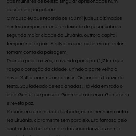
das mulheres de beleza singular aprisionadas num
descabido purgatório.
O mausoléu que recorda os 150 mil judeus dizimados
nestes campos parece ter deixado de pesar sobre a
segunda maior cidade da Lituânia, outrora capital
temporária do país. A relva cresce, as flores amarelas
tomam conta da paisagem.
Passeio pela Laisvés, a avenida principal (1,7 km) que
rasga o coração da cidade, unindo a parte velha à
nova. Multiplicam-se os sorrisos. Os cordiais franzir de
testa. Sou ladeado de esplanadas. Há vida em todo o
lado. Gente que passeia. Gente que observa. Gente sorri
e revela paz.
Kaunas era uma cidade fechada, como nenhuma outra.
Na Lituânia, claramente sem paralelo. Era famosa pelo
contraste da beleza ímpar das suas donzelas com a