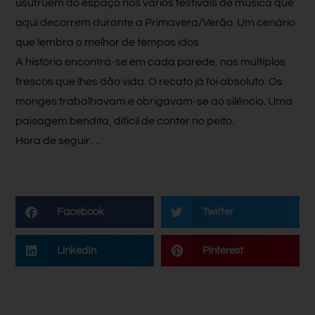
usufruem do espaço nos vários festivais de música que
aqui decorrem durante a Primavera/Verão. Um cenário
que lembra o melhor de tempos idos.
A história encontra-se em cada parede, nos múltiplos
frescos que lhes dão vida. O recato já foi absoluto. Os
monges trabalhavam e obrigavam-se ao silêncio. Uma
paisagem bendita, difícil de conter no peito.
Hora de seguir…
.
Facebook
Twitter
LinkedIn
Pinterest