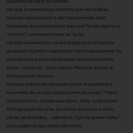
ausência de alma da cidade.
Sei que, à semelhança do Porto que me acolheu,
também Kaunas está a ser transformada pelo
fenómeno das companhias ‘low cost’. Serão alguns os
“contras”, certamente mais os “prós”.
Há vida universitária. Os estrangeiros em Erasmus
ajudaram a pintar o cenário em tons mais quentes. Há
mais turismo e os locais investem em restaurantes,
bares, comércio… tudo cresce. Floresce. Bonita, a
Primavera de Kaunas…
A nossa anfitriã tem simpatia única. Proprietária e
sommelier de um dos restaurantes da moda. “Tirei o
curso no Porto, cidade que adoro. Aliás, nada há em
Portugal que não ame. Os vinhos do Douro, o vinho
verde, os enchidos… relembrar, faz-me querer voltar”.
Uma urgência que ainda não tenho.