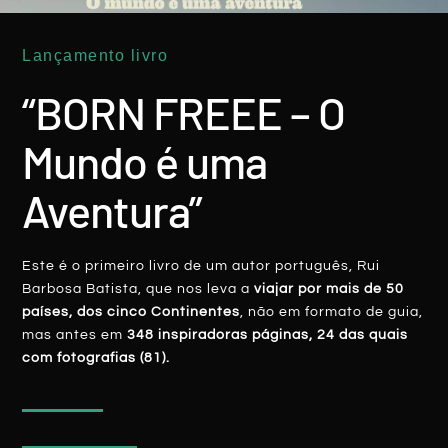
Lançamento livro
“BORN FREEE – O
Mundo é uma
BEIRA BAIXA: Quando A História E As
Aventura”
Lendas Conspiram Para Nos Encantar
LER MAIS
Este é o primeiro livro de um autor português, Rui
Barbosa Batista, que nos leva a
viajar por mais de 50
Rui Batista
25 Julho, 2022
países, dos cinco Continentes
, não em formato de guia,
mas antes em
348 inspiradoras páginas, 24 das quais
com fotografias (81).