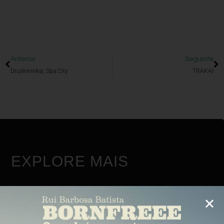
Anterior
Seguinte
Druskininkai, Spa City
TRAKAI
EXPLORE MAIS
PORTUGAL