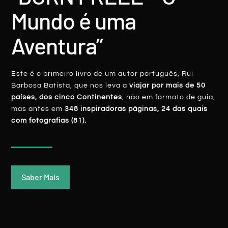
ÁFRICA Do SUL: Soweto, A Reinvenção
Mundo é uma
Do Símbolo Da Luta Anti-Apartheid
Aventura”
LER MAIS
Rui Batista
14 Fevereiro, 2020
Este é o primeiro livro de um autor português, Rui
Barbosa Batista, que nos leva a
viajar por mais de 50
países, dos cinco Continentes
, não em formato de guia,
mas antes em
348 inspiradoras páginas, 24 das quais
com fotografias (81).
ÁFRICA
Saber Mais