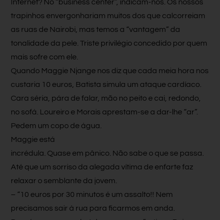
Internet? No “business center”, indicam-nos. Os nossos
trapinhos envergonhariam muitos dos que calcorreiam
as ruas de Nairobi, mas temos a “vantagem” da
tonalidade da pele. Triste privilégio concedido por quem
mais sofre com ele.
Quando Maggie Njange nos diz que cada meia hora nos
custaria 10 euros, Batista simula um ataque cardíaco.
Cara séria, pára de falar, mão no peito e cai, redondo,
no sofá. Loureiro e Morais aprestam-se a dar-lhe “ar”.
Pedem um copo de água.
Maggie está
incrédula. Quase em pânico. Não sabe o que se passa.
Até que um sorriso da alegada vítima de enfarte faz
relaxar o semblante da jovem.
– “10 euros por 30 minutos é um assalto!! Nem
precisamos sair à rua para ficarmos em anda.