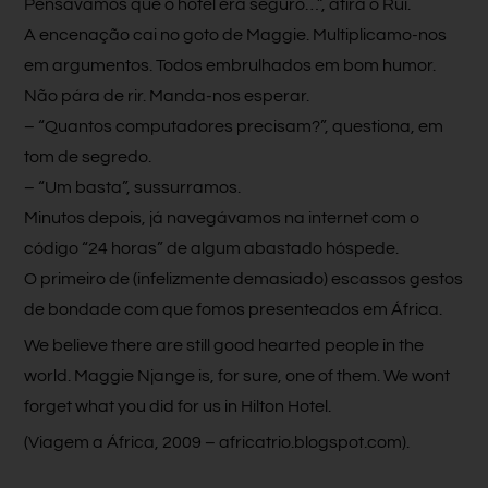
Pensávamos que o hotel era seguro…”, atira o Rui.
A encenação cai no goto de Maggie. Multiplicamo-nos
em argumentos. Todos embrulhados em bom humor.
Não pára de rir. Manda-nos esperar.
– “Quantos computadores precisam?”, questiona, em
tom de segredo.
– “Um basta”, sussurramos.
Minutos depois, já navegávamos na internet com o
código “24 horas” de algum abastado hóspede.
O primeiro de (infelizmente demasiado) escassos gestos
de bondade com que fomos presenteados em África.
We believe there are still good hearted people in the
world. Maggie Njange is, for sure, one of them. We wont
forget what you did for us in Hilton Hotel.
(Viagem a África, 2009 – africatrio.blogspot.com).