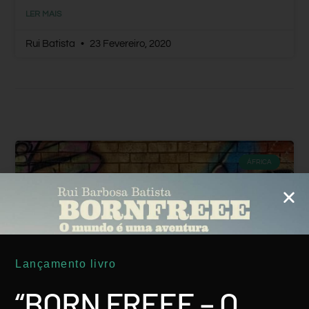
LER MAIS
Rui Batista
23 Fevereiro, 2020
ÁFRICA
Lançamento livro
“BORN FREEE – O