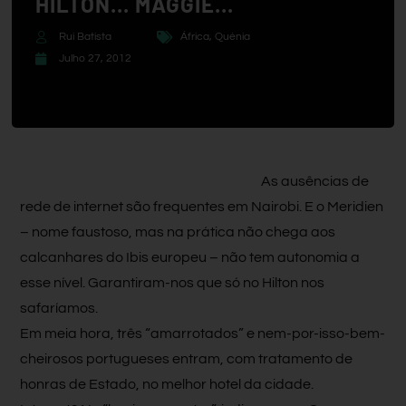
HILTON… MAGGIE…
Rui Batista
África
,
Quénia
Julho 27, 2012
As ausências de
rede de internet são frequentes em Nairobi. E o Meridien
– nome faustoso, mas na prática não chega aos
calcanhares do Ibis europeu – não tem autonomia a
esse nível. Garantiram-nos que só no Hilton nos
safaríamos.
Em meia hora, três “amarrotados” e nem-por-isso-bem-
cheirosos portugueses entram, com tratamento de
honras de Estado, no melhor hotel da cidade.