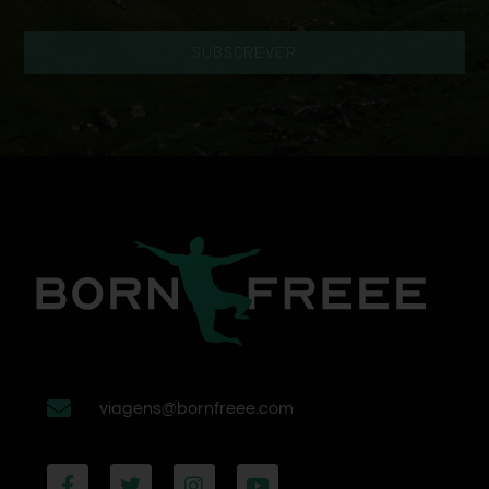
SUBSCREVER
viagens@bornfreee.com