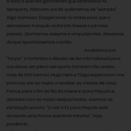
À hora a que nos garantiram que estaríamos no
aeroporto, faltavam uns 60 quilómetros de “estrada”.
Algo manhosa. Exageramos no stress para que o
demasiado tranquilo motorista tivesse o pé mais
pesado. Ganhámos adeptos e simpatizantes, desejosos
de que apanhássemos o avião.
Acabámos por
“forçar” o motorista a desviar-se da rota habitual para
nos deixar em pleno aeroporto (também não andou
mais de 500 metros). Hugo Neto e Tiago esperavam-nos
para nos dar as malas e receber as chaves de casa.
Fomos para o fim da fila do check-in para Maputo e,
aliviados com as malas despachadas, ouvimos na
instalação sonora: “O vôo XYZ para Maputo está
atrasado uma hora e quarenta minutos”. Haja
paciência…