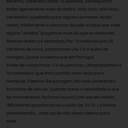
extremo, caberiam umas 15 pessoas, conseguiram
enfiar ligeiramente mais do dobro. Valia tudo. Não ficou
centímetro quadrado para alguém se mexer. Ainda
assim, infelizmente o claro tom de pele acabou por valer
alguns “direitos” (pagámos mais do que os restantes,
tivemos direito a ir sentados). Por 10 meticais (uns 25
cêntimos de euro), comprámos uns 3 a 4 quilos de
mangas. Quase o mesmo que em Portugal…
Antes de cumprirmos 1/4 do percurso, ultrapassámos a
‘arrastadeira’ que tinha partido mais cedo para
Nampula. Fizemos-lhe paragem. No meio da estrada,
trocámos de veículo. Quando vimos a velocidade a que
se movimentava, ficámos loucos! Com aquela média,
dificilmente apanharíamos o avião às 10:15. Lá fomos
pressionando… mas aquilo não dava mesmo para
mais.