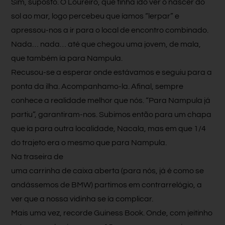
Sim, suposto. O Loureiro, que tinha ido ver o nascer do
sol ao mar, logo percebeu que íamos “lerpar” e
apressou-nos a ir para o local de encontro combinado.
Nada… nada… até que chegou uma jovem, de mala,
que também ía para Nampula.
Recusou-se a esperar onde estávamos e seguiu para a
ponta da ilha. Acompanhamo-la. Afinal, sempre
conhece a realidade melhor que nós. “Para Nampula já
partiu”, garantiram-nos. Subimos então para um chapa
que ía para outra localidade, Nacala, mas em que 1/4
do trajeto era o mesmo que para Nampula.
Na traseira de
uma carrinha de caixa aberta (para nós, já é como se
andássemos de BMW) partimos em contrarrelógio, a
ver que a nossa vidinha se ía complicar.
Mais uma vez, recorde Guiness Book. Onde, com jeitinho