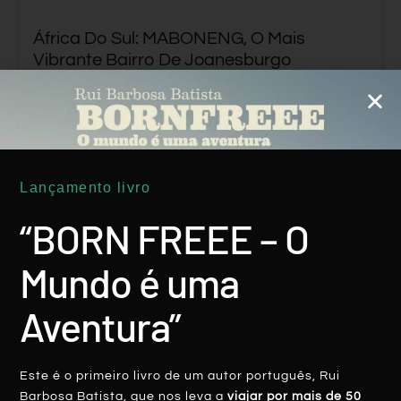
África Do Sul: MABONENG, O Mais
Vibrante Bairro De Joanesburgo
LER MAIS
Rui Batista
23 Fevereiro, 2020
Lançamento livro
“BORN FREEE – O
Mundo é uma
ÁFRICA
Aventura”
Este é o primeiro livro de um autor português, Rui
Barbosa Batista, que nos leva a
viajar por mais de 50