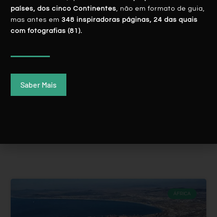
países, dos cinco Continentes
, não em formato de guia,
mas antes em
348 inspiradoras páginas, 24 das quais
com fotografias (81).
ÁFRICA Do SUL: Soweto, A Reinvenção
Do Símbolo Da Luta Anti-Apartheid
Saber Mais
LER MAIS
Rui Batista
14 Fevereiro, 2020
ÁFRICA