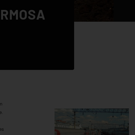
ORMOSA
m
e.
es