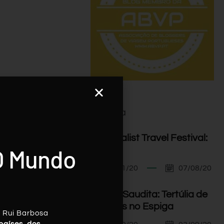
Agenda
I Minimalist Travel Festival:
O Mundo
Orador
07/11/20
07/08/20
Arábia Saudita: Tertúlia de
Viagens no Espiga
, Rui Barbosa