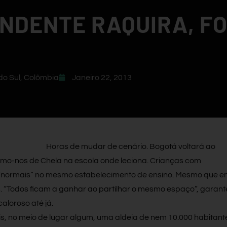
NDENTE RAQUIRA, F
do Sul
,
Colômbia
Janeiro 22, 2013
Horas de mudar de cenário. Bogotá voltará ao
mo-nos de Chela na escola onde leciona. Crianças com
 “normais” no mesmo estabelecimento de ensino. Mesmo que e
os. “Todos ficam a ganhar ao partilhar o mesmo espaço”, garant
aloroso até já.
is, no meio de lugar algum, uma aldeia de nem 10.000 habitant