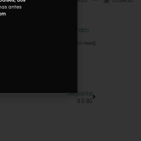
03/09/20
03/09/20
países, dos
mas antes
com
Instagram
[instagram-feed]
Seguinte
8 E 80