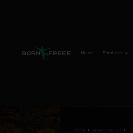
Home
Bornfreee
Home
América Do Sul