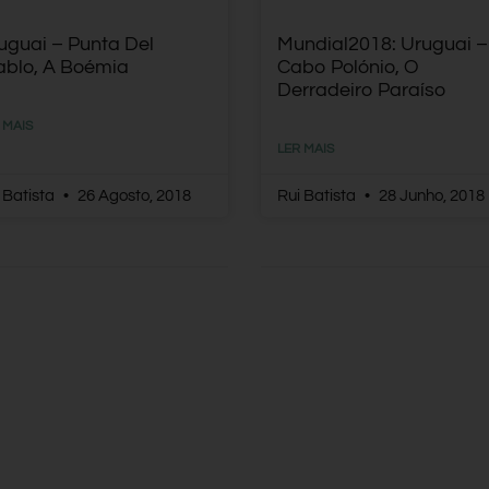
uguai – Punta Del
Mundial2018: Uruguai –
ablo, A Boémia
Cabo Polónio, O
Derradeiro Paraíso
 MAIS
LER MAIS
 Batista
26 Agosto, 2018
Rui Batista
28 Junho, 2018