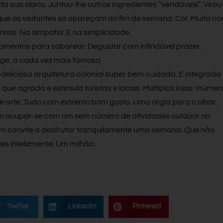
a sua olaria. Juntou-lhe outros ingredientes “vendáveis”. Virou
ue os visitantes só apareçam ao fim de semana. Cor. Muita cor
risos. Na simpatia. E na simplicidade.
mentos para saborear. Degustar com infindável prazer.
nge, a cada vez mais famosa
deliciosa arquitetura colonial super bem cuidada. E integrada
ue agrada e estimula turistas e locais. Múltiplas lojas. Inúmer
de arte. Tudo com extremo bom gosto. Uma orgia para o olhar.
dem ocupar-se com um sem número de atividades outdoor na
Um convite a desfrutar tranquilamente uma semana. Que não
s infelizmente. Um milhão..
Twitter
LinkedIn
Pinterest