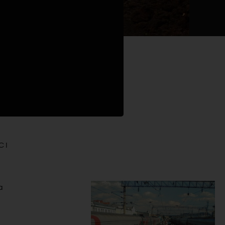
C I
a