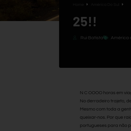
Home
América Do Sul
25!!
Rui Batista
América 
N C OOOO horas em viag
No derradeiro trajeto, 
Mesmo com toda a gente 
queixar-nos. Por que r
portugueses para não p