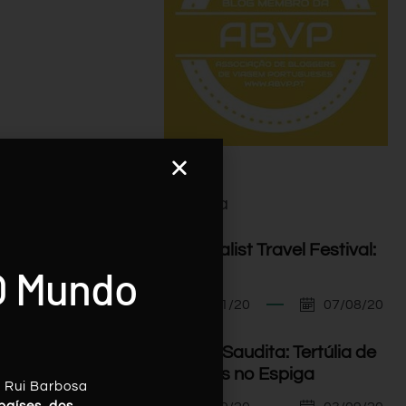
Agenda
I Minimalist Travel Festival:
O Mundo
Orador
07/11/20
07/08/20
Arábia Saudita: Tertúlia de
Viagens no Espiga
, Rui Barbosa