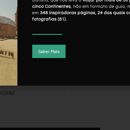
Batista, que nos leva a
viajar por mais de 50 
cinco Continentes
, não em formato de guia, 
em
348 inspiradoras páginas, 24 das quais 
fotografias (81).
Saber Mais
PIORAR