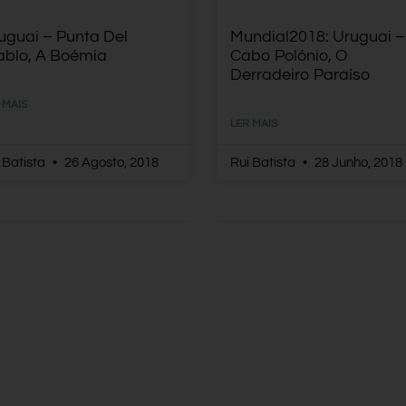
uguai – Punta Del
Mundial2018: Uruguai –
ablo, A Boémia
Cabo Polónio, O
Derradeiro Paraíso
 MAIS
LER MAIS
 Batista
26 Agosto, 2018
Rui Batista
28 Junho, 2018