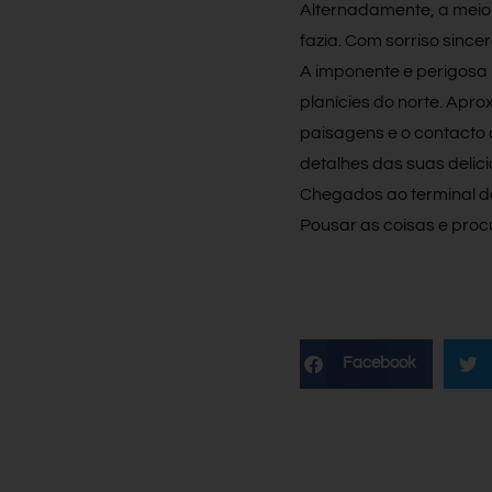
Alternadamente, a meio d
fazia. Com sorriso since
A imponente e perigosa
planícies do norte. Apr
paisagens e o contacto
detalhes das suas delici
Chegados ao terminal de 
Pousar as coisas e pro
Facebook