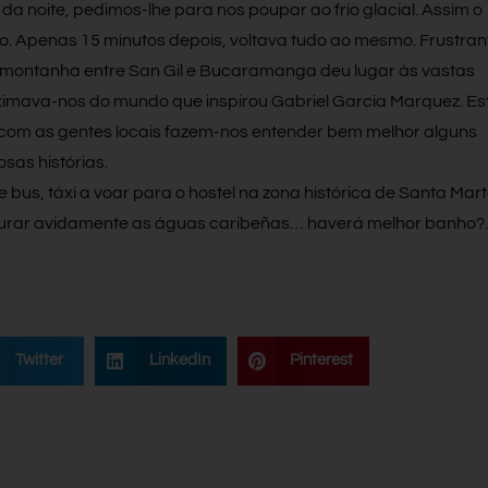
a noite, pedimos-lhe para nos poupar ao frio glacial. Assim o
ro. Apenas 15 minutos depois, voltava tudo ao mesmo. Frustran
 montanha entre San Gil e Bucaramanga deu lugar às vastas
oximava-nos do mundo que inspirou Gabriel Garcia Marquez. Es
 com as gentes locais fazem-nos entender bem melhor alguns
osas histórias.
bus, táxi a voar para o hostel na zona histórica de Santa Mart
curar avidamente as águas caribeñas… haverá melhor banho?.
Twitter
LinkedIn
Pinterest