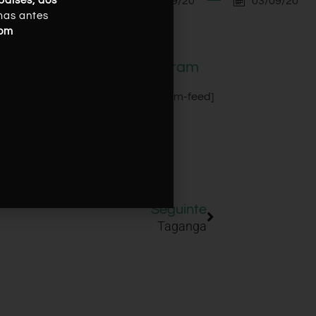
03/09/20
03/09/20
países, dos
mas antes
com
Instagram
[instagram-feed]
Seguinte
Taganga