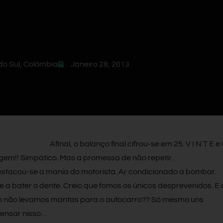
do Sul
,
Colômbia
Janeiro 28, 2013
Afinal, o balanço final cifrou-se em 25. V I N T E e 
em!! Simpático. Mas a promessa de não repetir.
destacou-se a mania do motorista. Ar condicionado a bombar.
a bater o dente. Creio que fomos os únicos desprevenidos. E 
aio não levamos mantas para o autocarro?? Só mesmo uns
ensar nisso…