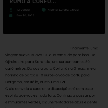
RUMO A CORFU…
Rui Batista
Albânia
,
Europa
,
Grécia
Maio 10, 2013
Finalmente, uma
viagem suave, suave. Ou que tem tudo para isso. De
Gjirokastra para Saranda, uns serpenteantes 50
quilómetros. Da costa para Corfu, já na Grécia, meia
horinha de barco e 19 euros (o voo de Corfu para
Bérgamo, em Itália, custou-me 12).
O dia convida a excelente disposição e é com esse
espírito que vou estrada fora. Continuo a passar por
estimulantes verdes, alguns tentadores azuis e gente