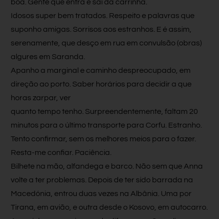
boa. Gente que entra e sai da carrinha.
Idosos super bem tratados. Respeito e palavras que
suponho amigas. Sorrisos aos estranhos. E é assim,
serenamente, que desço em rua em convulsão (obras)
algures em Saranda.
Apanho a marginal e caminho despreocupado, em
direção ao porto. Saber horár
ios para decidir a que
horas zarpar, ver
quanto tempo tenho. Surpreendentemente, faltam 20
minutos para o último transporte para Corfu. Estranho.
Tento confirmar, sem os melhores meios para o fazer.
Resta-me confiar. Paciência.
Bilhete na mão, alfandega e barco. Não sem que Anna
volte a ter problemas. Depois de ter sido barrada na
Macedónia, entrou duas vezes na Albânia. Uma por
Tirana, em avião, e outra desde o Kosovo, em autocarro.