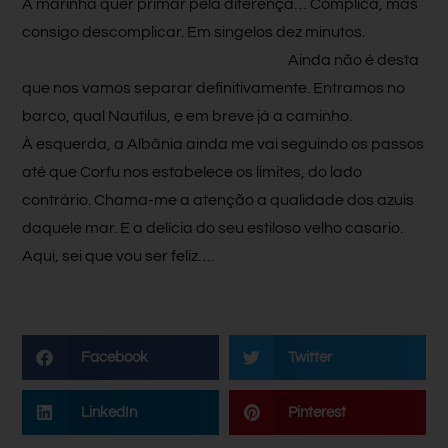
A marinha quer primar pela diferença… Complica, mas
consigo descomplicar. Em singelos dez minutos.
Ainda não é desta
que nos vamos separar definitivamente. Entramos no
barco, qual Nautilus, e em breve já a caminho.
À esquerda, a Albânia ainda me vai seguindo os passos
até que Corfu nos estabelece os limites, do lado
contrário. Chama-me a atenção a qualidade dos azuis
daquele mar. E a delícia do seu estiloso velho casario.
Aqui, sei que vou ser feliz….
Facebook
Twitter
LinkedIn
Pinterest