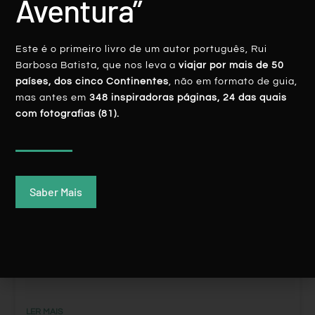
Aventura”
Este é o primeiro livro de um autor português, Rui
Barbosa Batista, que nos leva a
viajar por mais de 50
países, dos cinco Continentes
, não em formato de guia,
mas antes em
348 inspiradoras páginas, 24 das quais
PORTUGAL
com fotografias (81).
Saber Mais
TROFA: Os Segredos Da Arte Sacra Do
Vale Do Coronado
LER MAIS