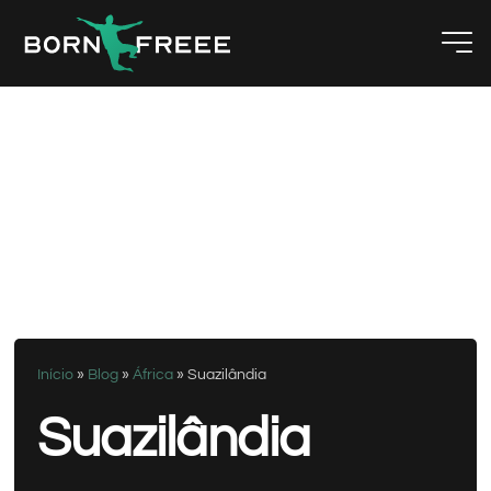
Início
»
Blog
»
África
»
Suazilândia
Suazilândia