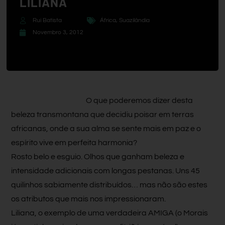
LILIANA
Rui Batista
África
,
Suazilândia
Novembro 3, 2012
O que poderemos dizer desta
beleza transmontana que decidiu poisar em terras
africanas, onde a sua alma se sente mais em paz e o
espírito vive em perfeita harmonia?
Rosto belo e esguio. Olhos que ganham beleza e
intensidade adicionais com longas pestanas. Uns 45
quilinhos sabiamente distribuídos… mas não são estes
os atributos que mais nos impressionaram.
Liliana, o exemplo de uma verdadeira AMIGA (o Morais