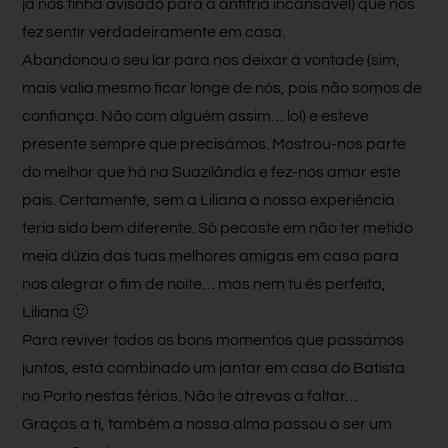
já nos tinha avisado para a anfitriã incansável) que nos
fez sentir verdadeiramente em casa.
Abandonou o seu lar para nos deixar à vontade (sim,
mais valia mesmo ficar longe de nós, pois não somos de
confiança. Não com alguém assim… lol) e esteve
presente sempre que precisámos. Mostrou-nos parte
do melhor que há na Suazilândia e fez-nos amar este
país. Certamente, sem a Liliana a nossa experiência
teria sido bem diferente. Só pecaste em não ter metido
meia dúzia das tuas melhores amigas em casa para
nos alegrar o fim de noite… mas nem tu és perfeita,
Liliana 🙂
Para reviver todos os bons momentos que passámos
juntos, está combinado um jantar em casa do Batista
no Porto nestas férias. Não te atrevas a faltar…
Graças a ti, também a nossa alma passou a ser um