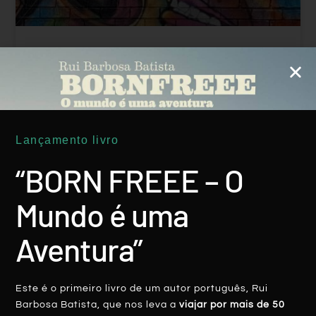
ÁFRICA Do SUL: Soweto, A Reinvenção
Do Símbolo Da Luta Anti-Apartheid
LER MAIS
Lançamento livro
Rui Batista
14 Fevereiro, 2020
“BORN FREEE – O
Mundo é uma
Aventura”
ÁFRICA
Este é o primeiro livro de um autor português, Rui
Barbosa Batista, que nos leva a
viajar por mais de 50