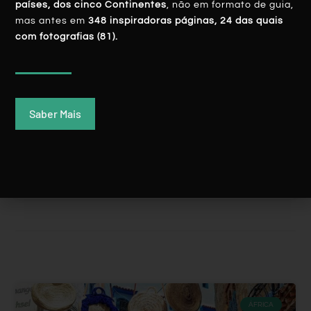
países, dos cinco Continentes
, não em formato de guia,
mas antes em
348 inspiradoras páginas, 24 das quais
com fotografias (81).
Table Mountain, A Imponente ‘marca’ Da
Saber Mais
Cidade Do Cabo
LER MAIS
Rui Batista
3 Fevereiro, 2020
ÁFRICA