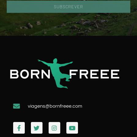
SUBSCREVER
viagens@bornfreee.com