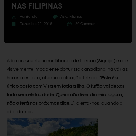
NAS FILIPINAS
Rui Batista
Ásia
,
Filipinas
Dezembro 21, 2016
20 Comments
A fila crescente no multibanco de Larena (Siquijor) e o ar
visivelmente impaciente do turista canadiano, há várias
horas à espera, chama a atenção. Intriga.
“Este é o
único posto com Visa em toda a ilha. O tufão vai deixar
tudo sem eletricidade. Quem não tiver dinheiro agora,
não o terá nos próximos dias…”
, alerta-nos, quando o
abordamos.