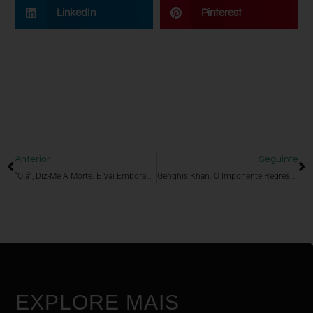
LinkedIn
Pinterest
Anterior
Seguinte
“Olá”, Diz-Me A Morte. E Vai Embora…
Genghis Khan: O Imponente Regresso Do Conquistador!!
EXPLORE MAIS