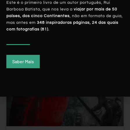
Este é o primeiro livro de um autor português, Rui
Barbosa Batista, que nos leva a
viajar por mais de 50
LER MAIS
países, dos cinco Continentes
, não em formato de guia,
mas antes em
348 inspiradoras páginas, 24 das quais
Rui Batista
21 Setembro, 2019
com fotografias (81).
Saber Mais
ÁSIA