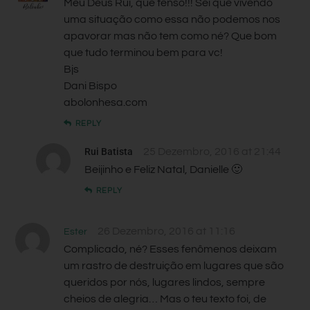
Meu Deus Rui, que tenso!!! Sei que vivendo
uma situação como essa não podemos nos
apavorar mas não tem como né? Que bom
que tudo terminou bem para vc!
Bjs
Dani Bispo
abolonhesa.com
REPLY
Rui Batista
25 Dezembro, 2016 at 21:44
Beijinho e Feliz Natal, Danielle 🙂
REPLY
26 Dezembro, 2016 at 11:16
Ester
Complicado, né? Esses fenômenos deixam
um rastro de destruição em lugares que são
queridos por nós, lugares lindos, sempre
cheios de alegria… Mas o teu texto foi, de