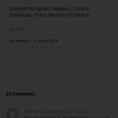
Rússia/Mongólia: Desleixo, Caos E
Salvação (?) Em Remota Fronteira
LER MAIS
Rui Batista
8 Junho, 2019
20 Comments
25 Dezembro, 2016 at 2:33
Adriana
Meu Deus! Fiquei muito aflita lendo esse relato.