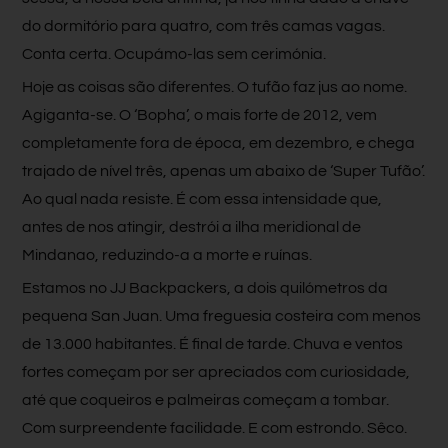
do dormitório para quatro, com três camas vagas.
Conta certa. Ocupámo-las sem cerimónia.
Hoje as coisas são diferentes. O tufão faz jus ao nome.
Agiganta-se. O ‘Bopha’, o mais forte de 2012, vem
completamente fora de época, em dezembro, e chega
trajado de nível três, apenas um abaixo de ‘Super Tufão’.
Ao qual nada resiste. É com essa intensidade que,
antes de nos atingir, destrói a ilha meridional de
Mindanao, reduzindo-a a morte e ruínas.
Estamos no JJ Backpackers, a dois quilómetros da
pequena San Juan. Uma freguesia costeira com menos
de 13.000 habitantes. É final de tarde. Chuva e ventos
fortes começam por ser apreciados com curiosidade,
até que coqueiros e palmeiras começam a tombar.
Com surpreendente facilidade. E com estrondo. Sêco.