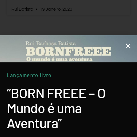
Rui Batista
19 Janeiro, 2020
ÁSIA
Lançamento livro
“BORN FREEE – O
Mundo é uma
Aventura”
Filipinas: Balinsasayao E Danao, Os
Incríveis Lagos Gémeos De Montanha