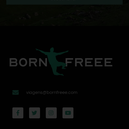
viagens@bornfreee.com