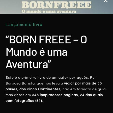
Lançamento livro
ARÁBIA SAUDITA
“BORN FREEE – O
Mundo é uma
Aventura”
Este é o primeiro livro de um autor português, Rui
ARÁBIA SAUDITA: Quando Um Sumo De
Barbosa Batista, que nos leva a
viajar por mais de 50
Fruta Se ‘transforma’ Em Lágrimas
países, dos cinco Continentes
, não em formato de guia,
mas antes em
348 inspiradoras páginas, 24 das quais
com fotografias (81).
LER MAIS