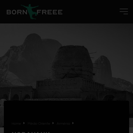
Home
Médio Oriente
Arménia