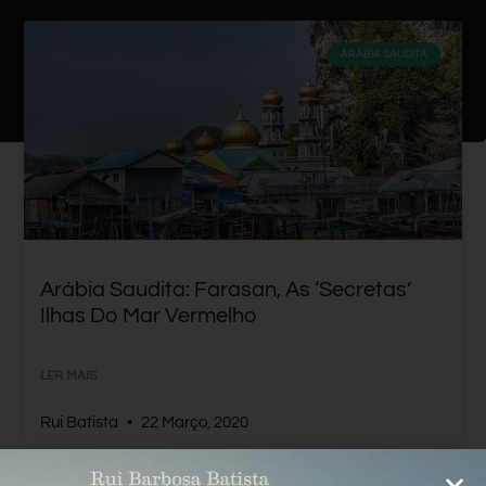
ARÁBIA SAUDITA
Arábia Saudita: Farasan, As ‘secretas’
Ilhas Do Mar Vermelho
LER MAIS
Rui Batista
22 Março, 2020