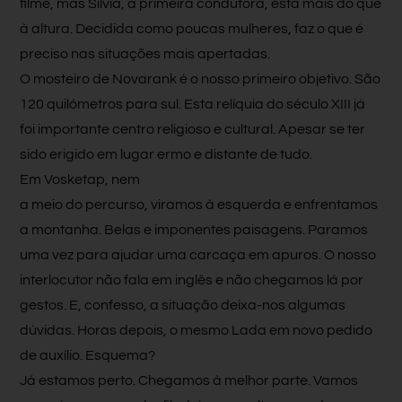
filme, mas Sílvia, a primeira condutora, está mais do que
à altura. Decidida como poucas mulheres, faz o que é
preciso nas situações mais apertadas.
O mosteiro de Novarank é o nosso primeiro objetivo. São
120 quilómetros para sul. Esta relíquia do século XIII já
foi importante centro religioso e cultural. Apesar se ter
sido erigido em lugar ermo e distante de tudo.
Em Vosketap, nem
a meio do percurso, viramos à esquerda e enfrentamos
a montanha. Belas e imponentes paisagens. Paramos
uma vez para ajudar uma carcaça em apuros. O nosso
interlocutor não fala em inglês e não chegamos lá por
gestos. E, confesso, a situação deixa-nos algumas
dúvidas. Horas depois, o mesmo Lada em novo pedido
de auxílio. Esquema?
Já estamos perto. Chegamos à melhor parte. Vamos