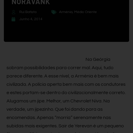
NORAVANK
Rui Batista
Arménia
,
Médio Oriente
Junho 4, 2014
Na Geórgia
sobram possibilidades para correr mal. Aqui, tudo
parece diferente. A esse nível, a Arménia é bem mais
civilizada. A polícia aperta bem mais com os condutores
e estes portam-se dentro do civilizacionalmente correto.
Alugamos um jipe. Melhor, um Chevrolet Niva. Na
verdade, um jipezinho. Que foi dando para as
encomendas. Apenas “morria” serenamente nas
subidas mais exigentes. Sair de Yerevan é um pequeno