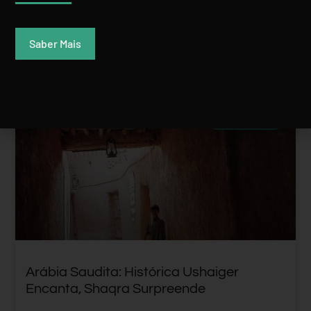
Rui Batista
23 Dezembro, 2019
Saber Mais
ARÁBIA SAUDITA
Arábia Saudita: Histórica Ushaiger
Encanta, Shaqra Surpreende