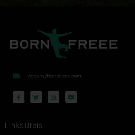
viagens@bornfreee.com
Links Úteis