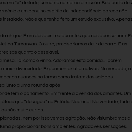
os em “V” deitado, somente complica a missão. Boa parte dos
arménia e um genuíno espírito de independência parece não
 instalado. Não é que tenha feito um estudo exaustivo. Apena
a chique. É um dos dois restaurantes que nos aconselham. Es
el, na Tumanyan. O outro, precisaríamos de ir de carro. E as
precisas quanto o desejável.
ela mesa. Tal como o vinho. Adoramos esta comida… porém
 maior diversidade. Experimentar alternativas. Na verdade, a
rceber as nuances na forma como tratam das saladas.
nsa junto a uma rotunda após
onde tem o parlamento. Em frente à avenida dos amantes. Um
estátuas que “desagua” no Estádio Nacional. Na verdade, tudo i
cias são muito curtas.
planadas, nem por isso vemos agitação. Não vislumbramos a
uma proporcionar bons ambientes. Agradáveis sensações.