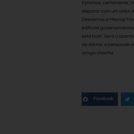
Estamos, certamente, no
deparar com um único tu
Descemos a Mesrop Masht
edifícios governamentai
está bom. Será o aperit
de dormir, e pensando 
amiga chacha.
.
Facebook