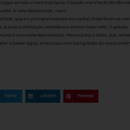
 lugar errado a hora imprópria. Consola-me o facto de não m
rista. À vista desarmada, claro.
ots, que é a principal avenida da capital. Onde ficam os vár
s. A pouca animação desfalece e damos meia volta. O gelado
ivo para uma noite descansada. Menos para a Sílvia, que, ante
estar a beber água, emborcou uma boa golada da nossa pote
Twitter
LinkedIn
Pinterest