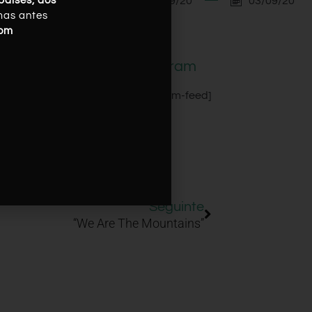
03/09/20
03/09/20
países, dos
mas antes
com
Instagram
[instagram-feed]
Seguinte
“We Are The Mountains”