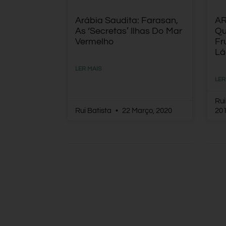
Arábia Saudita: Farasan,
AR
As ‘secretas’ Ilhas Do Mar
Qu
Vermelho
Fr
Lá
LER MAIS
LER
Rui
Rui Batista
22 Março, 2020
20