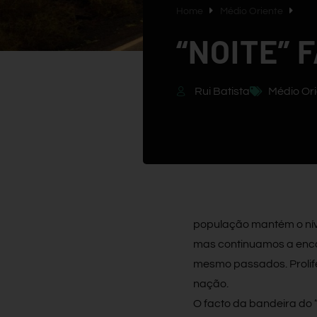
Home
Médio Oriente
“NOITE” 
Rui Batista
Médio Ori
população mantém o níve
mas continuamos a enco
mesmo passados. Prolife
nação.
O facto da bandeira do