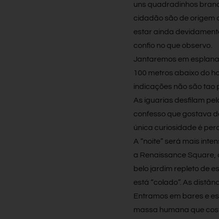
uns quadradinhos branc
cidadão são de origem 
estar ainda devidamente
confio no que observo.
Jantaremos em esplanad
100 metros abaixo do hot
indicações não são tao 
As iguarias desfilam p
confesso que gostava de
única curiosidade é pe
A “noite” será mais inte
a Renaissance Square, 
belo jardim repleto de 
está “colado”. As distân
Entramos em bares e es
massa humana que cost