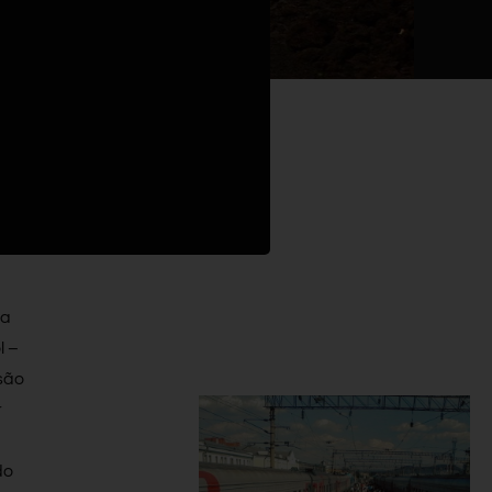
a
l –
são
r
do