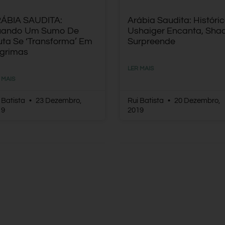
ÁBIA SAUDITA:
Arábia Saudita: Históri
ando Um Sumo De
Ushaiger Encanta, Sha
uta Se ‘transforma’ Em
Surpreende
grimas
LER MAIS
 MAIS
 Batista
23 Dezembro,
Rui Batista
20 Dezembro,
19
2019