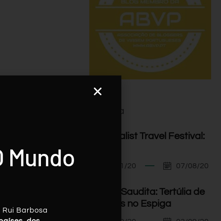
Agenda
I Minimalist Travel Festival:
O Mundo
Orador
07/11/20
07/08/20
Arábia Saudita: Tertúlia de
Viagens no Espiga
, Rui Barbosa