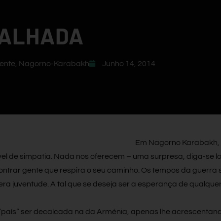
FALHADA
ente
,
Nagorno-Karabakh
Junho 14, 2014
Em Nagorno Karabakh, 
l de simpatia. Nada nos oferecem – uma surpresa, diga-se lo
ntrar gente que respira o seu caminho. Os tempos da guerra 
ra juventude. A tal que se deseja ser a esperança de qualque
 “país” ser decalcada na da Arménia, apenas lhe acrescentan