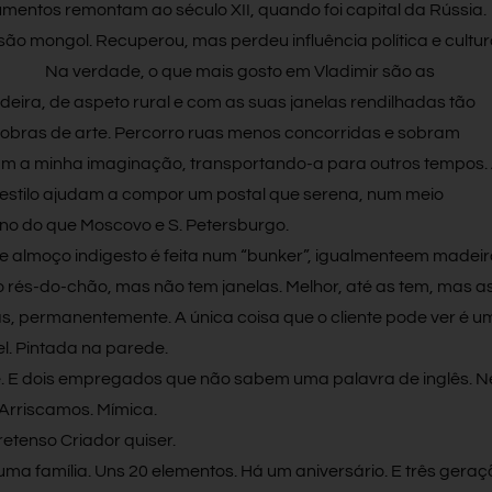
entos remontam ao século XII, quando foi capital da Rússia.
vasão mongol. Recuperou, mas perdeu influência po
lítica e cultur
Na verdade, o que mais gosto em Vladimir são as
ra, de aspeto rural e com as suas janelas rendilhadas tão
 obras de arte. Percorro ruas menos concorridas e sobram
 a minha imaginação, transportando-a para outros tempos.
o estilo ajudam a compor um postal que serena, num meio
o do que Moscovo e S. Petersburgo.
 almoço indigesto é feita num “bunker”, igualmenteem madeir
o rés-do-chão, mas não tem janelas. Melhor, até as tem, mas a
, permanentemente. A única coisa que o cliente pode ver é u
l. Pintada na parede.
nte. E dois empregados que não sabem
uma palavra de inglês. 
Arriscamos. Mímica.
retenso Criador quiser.
a família. Uns 20 elementos. Há um aniversário. E três geraç