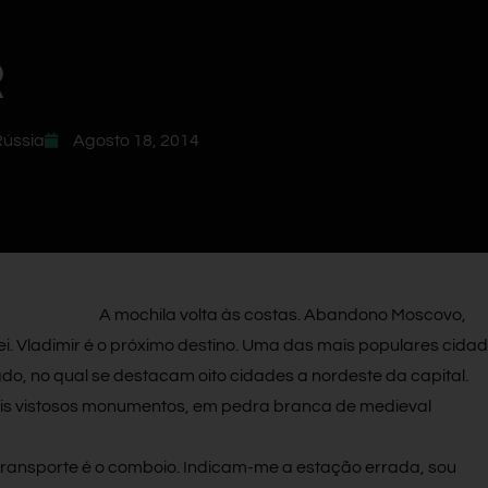
ússia
Agosto 18, 2014
A mochila volta às costas. Abandono Moscovo,
ei. Vladimir é o próximo destino. Uma das mais populares cida
do, no qual se destacam oito cidades a nordeste da capital.
is vistosos monumentos, em pedra branca de medieval
 transporte é o comboio. Indicam-me a estação errada, sou