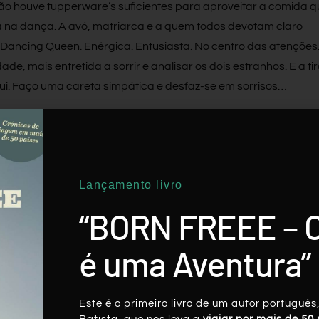
não houve tupperware’s suficientes para aproveitar a comida q
 na dança. A avó, matriarca e a quem todos devotam claro
a Dancing Queen. Enérgica. Entusiasta. No centro das atenções
ade, mais entretida a sorrir e analisar os dois estranhos. E a ti
clui. Faço uma careta simpática e desfaz-se em sorrisos…
os para o Dia D: um dos locais mais desejados deste périplo
de autocarro. Na manhã seguinte. .
Lançamento livro
“BORN FREEE – 
Twitter
LinkedIn
Pinterest
é uma Aventura”
Este é o primeiro livro de um autor português