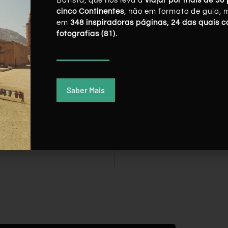
Batista, que nos leva a
viajar por mais de 50 
cinco Continentes
, não em formato de guia, 
em
348 inspiradoras páginas, 24 das quais 
fotografias (81).
Saber Mais