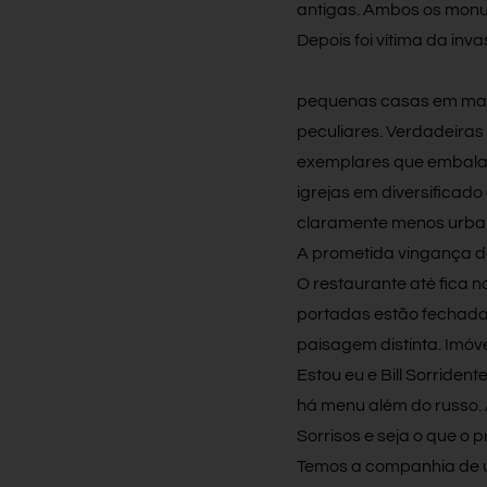
antigas. Ambos os monum
Depois foi vítima da in
pequenas casas em madei
peculiares. Verdadeiras
exemplares que embalam
igrejas em diversificad
claramente menos urban
A prometida vingança de
O restaurante até fica n
portadas estão fechadas
paisagem distinta. Imóve
Estou eu e Bill Sorride
há menu além do russo. 
Sorrisos e seja o que o p
Temos a companhia de um