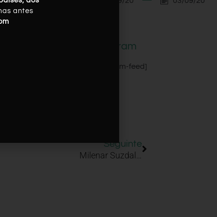
03/09/20
03/09/20
países, dos
mas antes
com
Instagram
[instagram-feed]
Seguinte