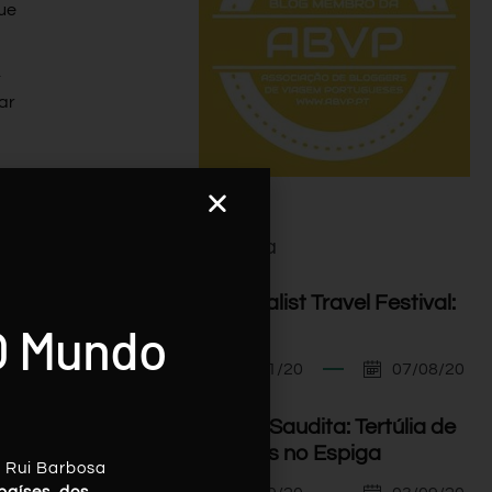
ue
.
rar
Agenda
I Minimalist Travel Festival:
O Mundo
Orador
07/11/20
07/08/20
Arábia Saudita: Tertúlia de
Viagens no Espiga
, Rui Barbosa