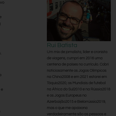
ovo
e
l
Rui Batista
Um mix de jornalista, líder e cronista
.
de viagens, cumpri em 2016 uma
centena de países no currículo. Cobri
noticiosamente os Jogos Olímpicos
a
na China2008 e em 2021 estarei em
Tóquio2020, os Mundiais de futebol
na África do Sul2010 e na Rússia2018
 e
e os Jogos Europeus no
Azerbaijão2015 e Bielorrússia2019,
mas o que me apaixona
s
verdadeiramente são as pessoas e