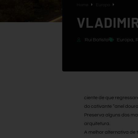
Home
Europa
Rui Batista
Europa
,
R
ciente de que regressar
do cativante “anel doura
Preserva alguns dos ma
arquitetura.
A melhor alternativa de