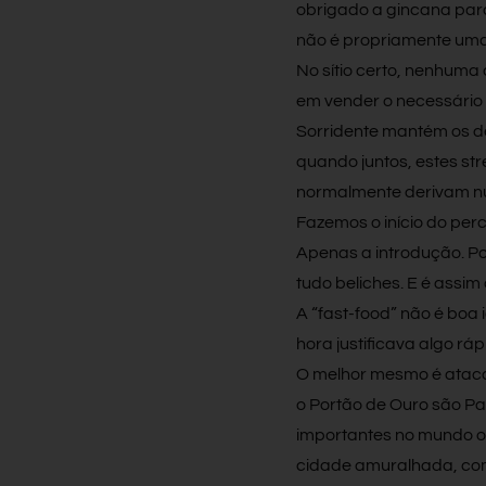
obrigado a gincana para
não é propriamente uma
No sítio certo, nenhuma 
em vender o necessário b
Sorridente mantém os d
quando juntos, estes s
normalmente derivam num
Fazemos o início do perc
Apenas a introdução. Po
tudo beliches. E é assim
A “fast-food” não é boa 
hora justificava algo ráp
O melhor mesmo é atacar
o Portão de Ouro são P
importantes no mundo or
cidade amuralhada, com 