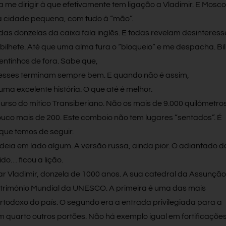
 me dirigir à que efetivamente tem ligação a Vladimir. E Mosc
 cidade pequena, com tudo à “mão”.
das donzelas da caixa fala inglês. E todas revelam desinteress
ilhete. Até que uma alma fura o “bloqueio” e me despacha. Bil
en
tinhos de fora. Sabe que,
tresses terminam sempre bem. E quando não é assim,
a excelente história. O que até é melhor.
urso do mítico Transiberiano. Não os mais de 9.000 quilómetros
uco mais de 200. Este comboio não tem lugares “sentados”. É
 que temos de seguir.
ideia em lado algum. A versão russa, ainda pior. O adiantado d
ido… ficou a lição.
 Vladimir, donzela de 1000 anos. A sua catedral da Assunção
atrimónio Mundial da UNESCO. A primeira é uma das mais
todoxo do país. O segundo era a entrada privilegiada para a
quarto outros portões. Não há exemplo igual em fortificaçõe