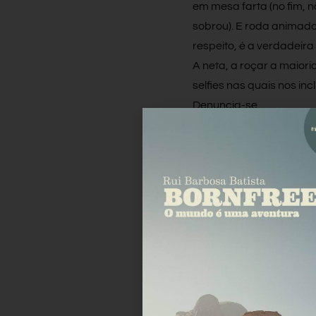
em mesa farta (no fim, 
sobrou). E roda animada
respeito, é a verdadeir
A neta, a roçar a maiorid
selfies nas quais nos in
Denuncia-se.
Um brinde e preparamo-n
russo está a meia hora 
Facebook