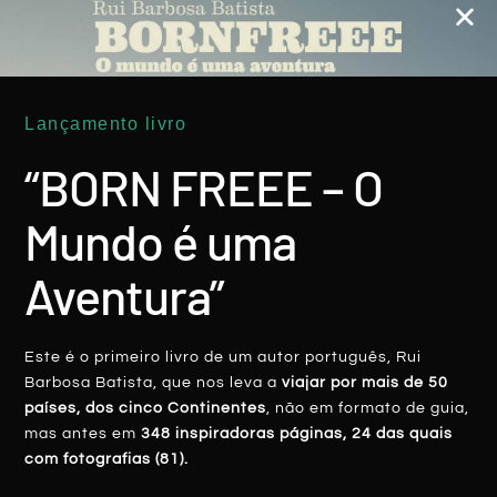
Lançamento livro
ARÁBIA SAUDITA
“BORN FREEE – O
Mundo é uma
Aventura”
Este é o primeiro livro de um autor português, Rui
Barbosa Batista, que nos leva a
viajar por mais de 50
ARÁBIA SAUDITA: Quando Um Sumo De
países, dos cinco Continentes
, não em formato de guia,
Fruta Se ‘transforma’ Em Lágrimas
mas antes em
348 inspiradoras páginas, 24 das quais
com fotografias (81).
LER MAIS