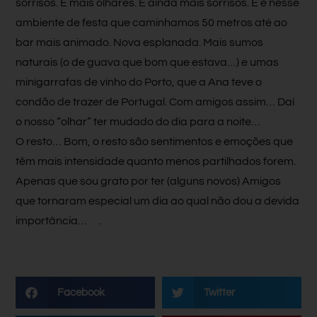
sorrisos. E mais olhares. E ainda mais sorrisos. E é nesse
ambiente de festa que caminhamos 50 metros até ao
bar mais animado. Nova esplanada. Mais sumos
naturais (o de guava que bom que estava…) e umas
minigarrafas de vinho do Porto, que a Ana teve o
condão de trazer de Portugal. Com amigos assim… Daí
o nosso “olhar” ter mudado do dia para a noite…
O resto… Bom, o resto são sentimentos e emoções que
têm mais intensidade quanto menos partilhados forem.
Apenas que sou grato por ter (alguns novos) Amigos
que tornaram especial um dia ao qual não dou a devida
importância…
.
Facebook
Twitter