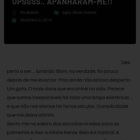
UPSSSS.. APANHARAM-ME!!
Rui Batista
Egito
,
Médio Oriente
Dezembro 2, 2014
Des
perto a ser… lambido. Bom, na verdade, foi pouco
depois de me levantar. Mas ainda não estava desperto.
Um gato. O mais doce que encontrei na vida. Parece
que somos inseparáveis há toda uma longa existência…
e que não nos víamos há fartos séculos. Cumplicidade
que me deixa atónito.
Sento-me na soleira das escadas viradas para as
palmeiras e mar à minha frente. Belo sol matinal. A