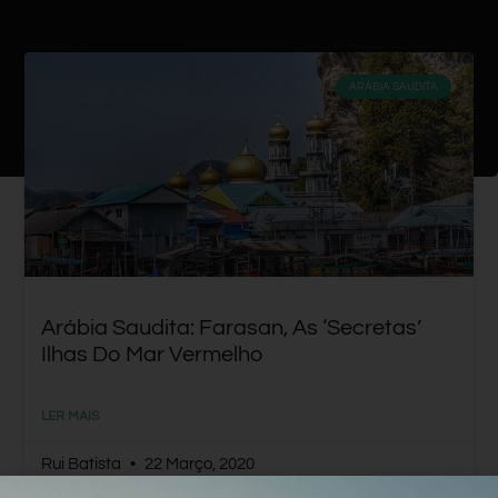
ARÁBIA SAUDITA
Arábia Saudita: Farasan, As ‘secretas’
Ilhas Do Mar Vermelho
LER MAIS
Rui Batista
22 Março, 2020