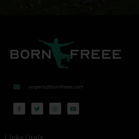
viagens@bornfreee.com
Links Úteis