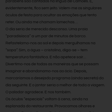
parabéns são cantados na língua de Camões. E,
evidentemente, fico sem jeito. Valem-me os singulares
óculos de festa para ocultar as emoções que tento
reter. Ou ainda me chamam lamechas…
O dia seria de merecido descanso. Uma praia
“paradisíaca” a um par de minutos de barco.
Refastelamo-nos ao sol e depois mergulhamos na
“sopa”. Sim, a água – cristalina, diga-se – tem
temperatura fantástica. E não apetece sair…
Divertimo-nos de todas as maneiras que se possam
imaginar e abandonamo-nos ao ócio. Depois,
marcaríamos o desejado programa (ainda secreto) do
dia seguinte. E o jantar seria o melhor de toda a viagem.
O paladar agradece. E nos também.
Os óculos “especiais” voltam à cena, ainda na
esplanada do restaurante. Provocamos olhares e