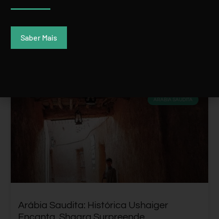
Rui Batista
23 Dezembro, 2019
Saber Mais
ARÁBIA SAUDITA
Arábia Saudita: Histórica Ushaiger
Encanta, Shaqra Surpreende