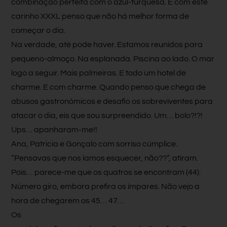
combinação perfeita com o azul-turquesa. E com este
carinho XXXL penso que não há melhor forma de
começar o dia.
Na verdade, até pode haver. Estamos reunidos para
pequeno-almoço. Na esplanada. Piscina ao lado. O mar
logo a seguir. Mais palmeiras. E todo um hotel de
charme. E com charme. Quando penso que chega de
abusos gastronómicos e desafio os sobreviventes para
atacar o dia, eis que sou surpreendido. Um… bolo?!?!
Ups… apanharam-me!!
Ana, Patricia e Gonçalo com sorriso cúmplice.
“Pensavas que nos íamos esquecer, não??”, atiram.
Pois… parece-me que os quatros se encontram (44).
Número giro, embora prefira os ímpares. Não vejo a
hora de chegarem os 45… 47…
Os