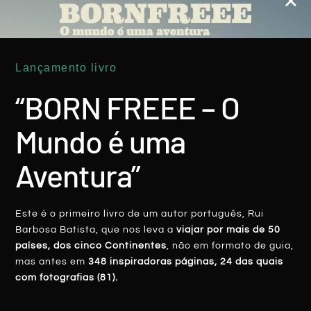
Lançamento livro
PORTUGAL
“BORN FREEE – O
Mundo é uma
Aventura”
Este é o primeiro livro de um autor português, Rui
Mogadouro: Uma Pérola No ‘Destino
Barbosa Batista, que nos leva a
viajar por mais de 50
Natural’ Que É Trás-Os-Montes
países, dos cinco Continentes
, não em formato de guia,
mas antes em
348 inspiradoras páginas, 24 das quais
com fotografias (81).
LER MAIS