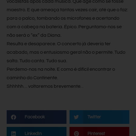
vocalistas após cada musica. Que age como se fosse
maestro. E que ameaça tantas vezes cair, até que o faz:
para o palco, tombando os microfones e acertando
com a cabeça na bateria. Épico. Perguntamo-nos se
não será o “ex” da Diana.
Resulta e desaparece. O concerto já deveria ter
acabado, mas o entusiasmo geral não o permite. Tudo
salta. Tudo canta. Tudo sua.
Perdemo-nos na noite. E como é difícil encontrar o
caminho do Continente.
Shhhhh… voltaremos brevemente. .
Facebook
Twitter
LinkedIn
Pinterest