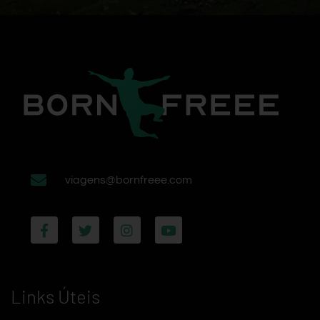
viagens@bornfreee.com
Links Úteis