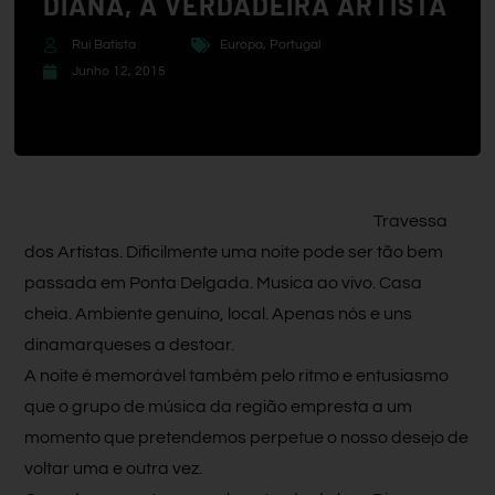
DIANA, A VERDADEIRA ARTISTA
Rui Batista
Europa
,
Portugal
Junho 12, 2015
Travessa
dos Artistas. Dificilmente uma noite pode ser tão bem
passada em Ponta Delgada. Musica ao vivo. Casa
cheia. Ambiente genuíno, local. Apenas nós e uns
dinamarqueses a destoar.
A noite é memorável também pelo ritmo e entusiasmo
que o grupo de música da região empresta a um
momento que pretendemos perpetue o nosso desejo de
voltar uma e outra vez.