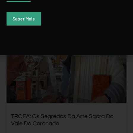
Rui Batista
16 Setembro, 2021
Saber Mais
PORTUGAL
TROFA: Os Segredos Da Arte Sacra Do
Vale Do Coronado