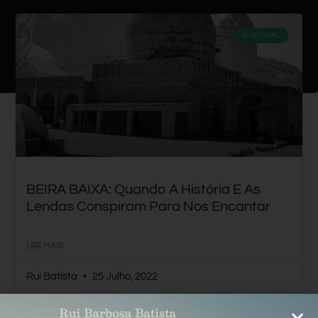
PORTUGAL
BEIRA BAIXA: Quando A História E As
Lendas Conspiram Para Nos Encantar
LER MAIS
Rui Batista
25 Julho, 2022