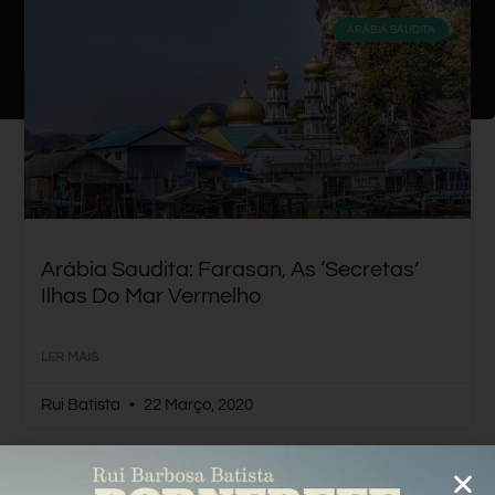
ARÁBIA SAUDITA
Arábia Saudita: Farasan, As ‘secretas’
Ilhas Do Mar Vermelho
LER MAIS
Rui Batista
22 Março, 2020