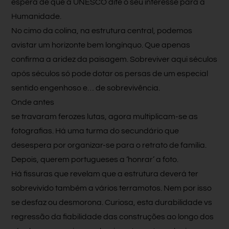
espera de que a UNESCO dite o seu interesse para a
Humanidade.
No cimo da colina, na estrutura central, podemos
avistar um horizonte bem longínquo. Que apenas
confirma a aridez da paisagem. Sobreviver aqui séculos
após séculos só pode dotar os persas de um especial
sentido engenhoso e… de sobrevivência.
Onde antes
se travaram ferozes lutas, agora multiplicam-se as
fotografias. Há uma turma do secundário que
desespera por organizar-se para o retrato de família.
Depois, querem portugueses a ‘honrar’ a foto.
Há fissuras que revelam que a estrutura deverá ter
sobrevivido também a vários terramotos. Nem por isso
se desfaz ou desmorona. Curiosa, esta durabilidade vs
regressão da fiabilidade das construções ao longo dos