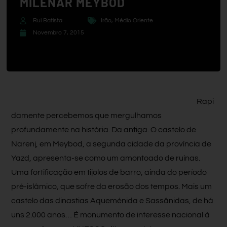
MILENAR MEYBOD
Rui Batista
Irão
,
Médio Oriente
Novembro 7, 2015
Rapi
damente percebemos que mergulhamos
profundamente na história. Da antiga. O castelo de
Narenj, em Meybod, a segunda cidade da província de
Yazd, apresenta-se como um amontoado de ruínas.
Uma fortificação em tijolos de barro, ainda do período
pré-islâmico, que sofre da erosão dos tempos. Mais um
castelo das dinastias Aqueménida e Sassânidas, de há
uns 2.000 anos… É monumento de interesse nacional à