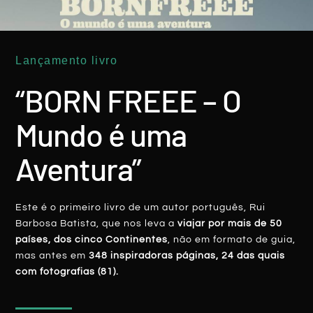
Lançamento livro
ARÁBIA SAUDITA
“BORN FREEE – O
Mundo é uma
Aventura”
Este é o primeiro livro de um autor português, Rui
ARÁBIA SAUDITA: Quando Um Sumo De
Barbosa Batista, que nos leva a
viajar por mais de 50
Fruta Se ‘transforma’ Em Lágrimas
países, dos cinco Continentes
, não em formato de guia,
mas antes em
348 inspiradoras páginas, 24 das quais
LER MAIS
com fotografias (81).
Rui Batista
23 Dezembro, 2019