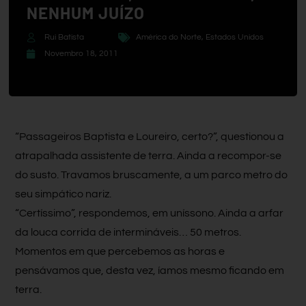
NENHUM JUÍZO
Rui Batista
América do Norte
,
Estados Unidos
Novembro 18, 2011
“Passageiros Baptista e Loureiro, certo?”, questionou a
atrapalhada assistente de terra. Ainda a recompor-se
do susto. Travamos bruscamente, a um parco metro do
seu simpático nariz.
“Certíssimo”, respondemos, em uníssono. Ainda a arfar
da louca corrida de intermináveis… 50 metros.
Momentos em que percebemos as horas e
pensávamos que, desta vez, íamos mesmo ficando em
terra.