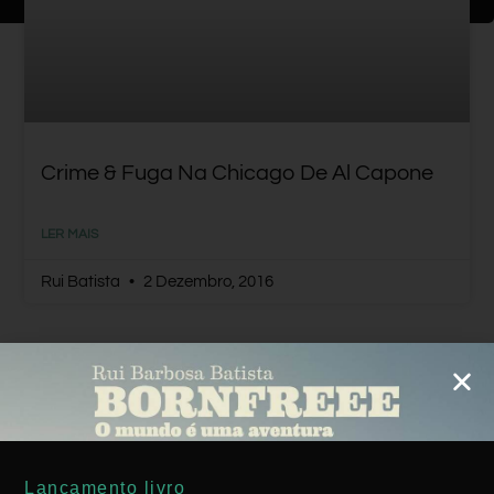
Crime & Fuga Na Chicago De Al Capone
LER MAIS
Rui Batista
2 Dezembro, 2016
AMÉRICA DO NORTE
Lançamento livro