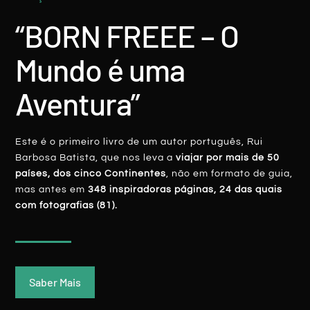
“BORN FREEE – O
Mundo é uma
Aventura”
Simplesmente, Toronto
Este é o primeiro livro de um autor português, Rui
Barbosa Batista, que nos leva a
viajar por mais de 50
países, dos cinco Continentes
, não em formato de guia,
LER MAIS
mas antes em
348 inspiradoras páginas, 24 das quais
Rui Batista
8 Abril, 2016
com fotografias (81).
Saber Mais