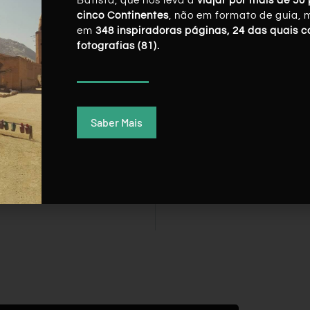
Batista, que nos leva a
viajar por mais de 50 
cinco Continentes
, não em formato de guia, 
em
348 inspiradoras páginas, 24 das quais 
fotografias (81).
Saber Mais