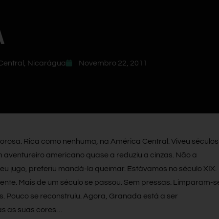
A
Central
,
Nicarágua
Novembro 22, 2011
endorosa. Rica como nenhuma, na América Central. Viveu séculos
 aventureiro americano quase a reduziu a cinzas. Não a
u jugo, preferiu mandá-la queimar. Estávamos no século XIX.
ente. Mais de um século se passou. Sem pressas. Limparam-s
es. Pouco se reconstruiu. Agora, Granada está a ser
as as suas cores…