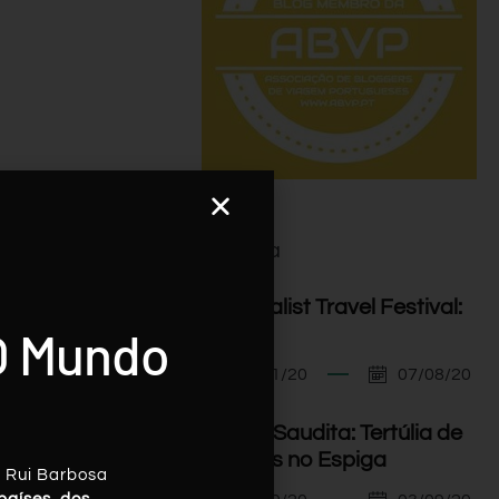
Agenda
I Minimalist Travel Festival:
O Mundo
Orador
07/11/20
07/08/20
Arábia Saudita: Tertúlia de
Viagens no Espiga
, Rui Barbosa