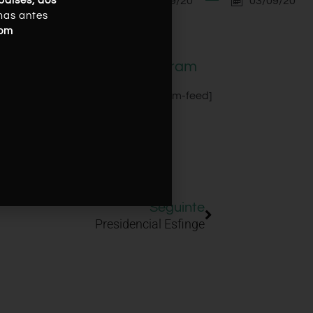
03/09/20
03/09/20
países, dos
mas antes
com
Instagram
[instagram-feed]
Seguinte
Presidencial Esfinge