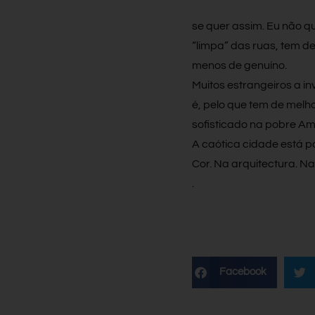
se quer assim. Eu não qu
“limpa” das ruas, tem d
menos de genuíno.
Muitos estrangeiros a i
é, pelo que tem de melho
sofisticado na pobre Am
A caótica cidade está po
Cor. Na arquitectura. N
.
Facebook