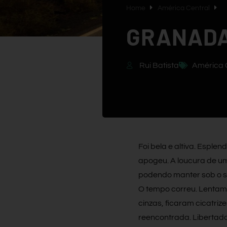
Home
América Central
GRANAD
Rui Batista
América 
Foi bela e altiva. Espl
apogeu. A loucura de um
podendo manter sob o se
O tempo correu. Lentam
cinzas, ficaram cicatriz
reencontrada. Libertad