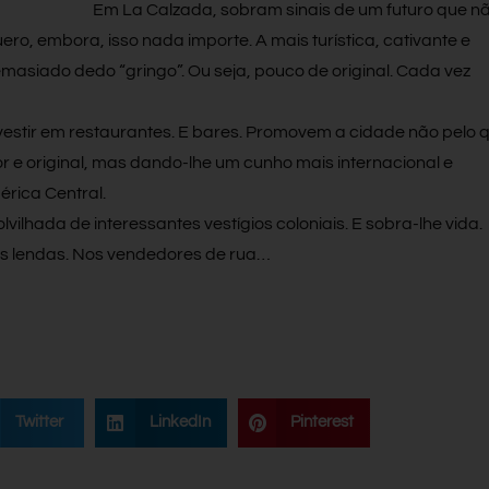
Em La Calzada, sobram sinais de um futuro que n
ero, embora, isso nada importe. A mais turística, cativante e
emasiado dedo “gringo”. Ou seja, pouco de original. Cada vez
nvestir em restaurantes. E bares. Promovem a cidade não pelo 
r e original, mas dando-lhe um cunho mais internacional e
érica Central.
lvilhada de interessantes vestígios coloniais. E sobra-lhe vida.
as lendas. Nos vendedores de rua…
Twitter
LinkedIn
Pinterest