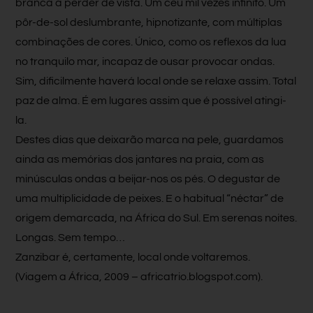
branca a perder de vista. Um céu mil vezes infinito. Um
pôr-de-sol deslumbrante, hipnotizante, com múltiplas
combinações de cores. Único, como os reflexos da lua
no tranquilo mar, incapaz de ousar provocar ondas.
Sim, dificilmente haverá local onde se relaxe assim. Total
paz de alma. É em lugares assim que é possível atingi-
la.
Destes dias que deixarão marca na pele, guardamos
ainda as memórias dos jantares na praia, com as
minúsculas ondas a beijar-nos os pés. O degustar de
uma multiplicidade de peixes. E o habitual “néctar” de
origem demarcada, na África do Sul. Em serenas noites.
Longas. Sem tempo…
Zanzibar é, certamente, local onde voltaremos.
(Viagem a África, 2009 – africatrio.blogspot.com)
.