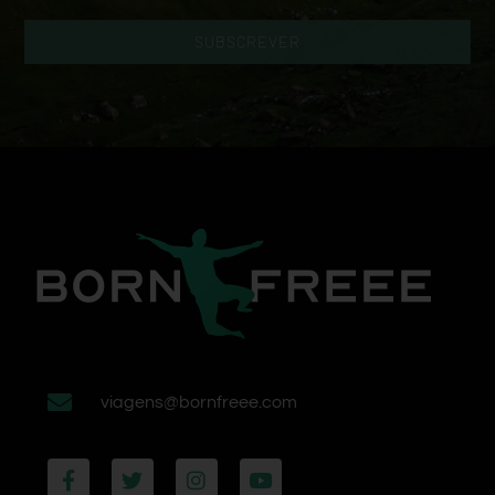
SUBSCREVER
viagens@bornfreee.com