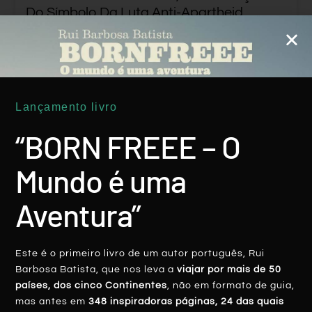
Do Símbolo Da Luta Anti-Apartheid
LER MAIS
Rui Batista
14 Fevereiro, 2020
Lançamento livro
“BORN FREEE – O
Mundo é uma
Aventura”
ÁFRICA
Este é o primeiro livro de um autor português, Rui
Barbosa Batista, que nos leva a
viajar por mais de 50
países, dos cinco Continentes
, não em formato de guia,
mas antes em
348 inspiradoras páginas, 24 das quais