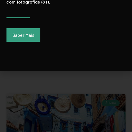
com fotografias (81).
Table Mountain, A Imponente ‘marca’ Da
Cidade Do Cabo
Saber Mais
LER MAIS
Rui Batista
3 Fevereiro, 2020
ÁFRICA