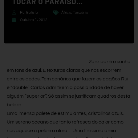
TOCAR O PARAÍSO…
Rui Batista
África
,
Tanzânia
Outubro 1, 2012
Zanzibar é o sonho
em tons de azul. E texturas claras que nos escorrem
entre os dedos. Tem cenários que fazem os pagãos Rui
e “double” Carlos admitirem a possibilidade de haver
alguém “superior”. Só assim se justificam quadros desta
beleza…
Uma imensa palete de estimulantes, cristalinos azuis.
Um sereno oceano que tanto refresca do calor como
nos aquece a pele e a alma… Uma finíssima areia