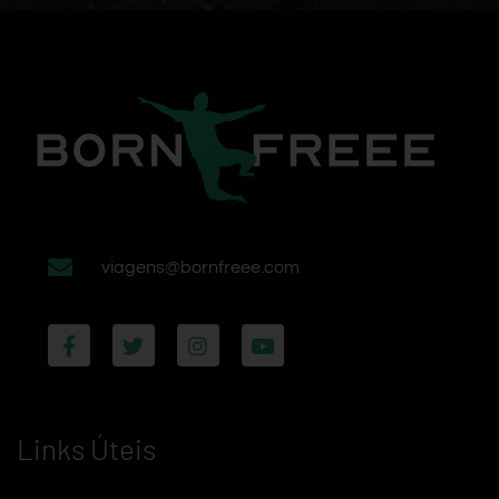
viagens@bornfreee.com
Links Úteis