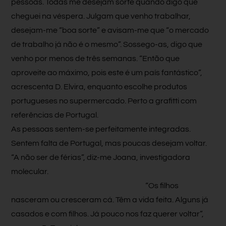
pessoas. Todas me desejam sorte quando digo que
cheguei na véspera. Julgam que venho trabalhar,
desejam-me “boa sorte” e avisam-me que “o mercado
de trabalho já não é o mesmo”. Sossego-as, digo que
venho por menos de três semanas. “Então que
aproveite ao máximo, pois este é um país fantástico”,
acrescenta D. Elvira, enquanto escolhe produtos
portugueses no supermercado. Perto a grafitti com
referências de Portugal.
As pessoas sentem-se perfeitamente integradas.
Sentem falta de Portugal, mas poucas desejam voltar.
“A não ser de férias”, diz-me Joana, investigadora
molecular.
“Os filhos
nasceram ou cresceram cá. Têm a vida feita. Alguns já
casados e com filhos. Já pouco nos faz querer voltar”,