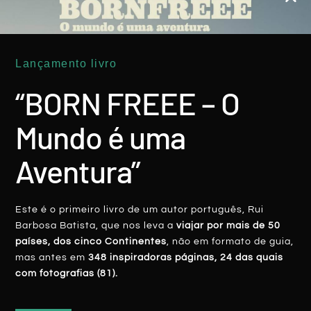
Rui Batista
2 Dezembro, 2016
Lançamento livro
“BORN FREEE – O
AMÉRICA DO NORTE
Mundo é uma
Aventura”
Este é o primeiro livro de um autor português, Rui
Barbosa Batista, que nos leva a
viajar por mais de 50
países, dos cinco Continentes
, não em formato de guia,
mas antes em
348 inspiradoras páginas, 24 das quais
Simplesmente, Toronto
com fotografias (81).
LER MAIS