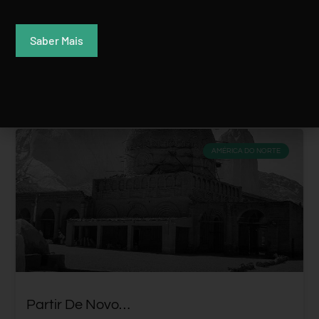
Rui Batista
8 Abril, 2016
Saber Mais
AMÉRICA DO NORTE
Partir De Novo…