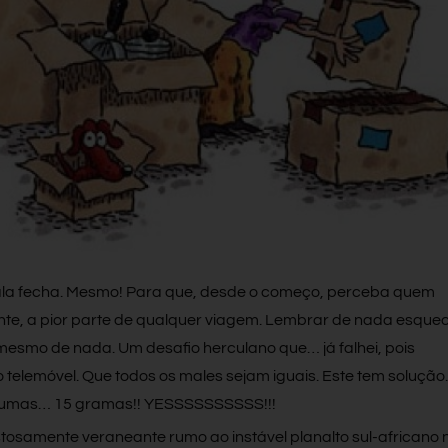
mala fecha. Mesmo! Para que, desde o começo, perceba quem
nte, a pior parte de qualquer viagem. Lembrar de nada esque
 mesmo de nada. Um desafio herculano que… já falhei, pois
 telemóvel. Que todos os males sejam iguais. Este tem solução.
o umas… 15 gramas!! YESSSSSSSSSS!!!
stosamente veraneante rumo ao instável planalto sul-africano 