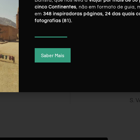
Batista, que nos leva a
viajar por mais de 50 
cinco Continentes
, não em formato de guia, 
em
348 inspiradoras páginas, 24 das quais 
Twitter
LinkedIn
Pinterest
fotografias (81).
Saber Mais
S. 