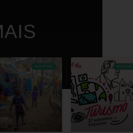
AIS
BORNFREEE
BORNFREE