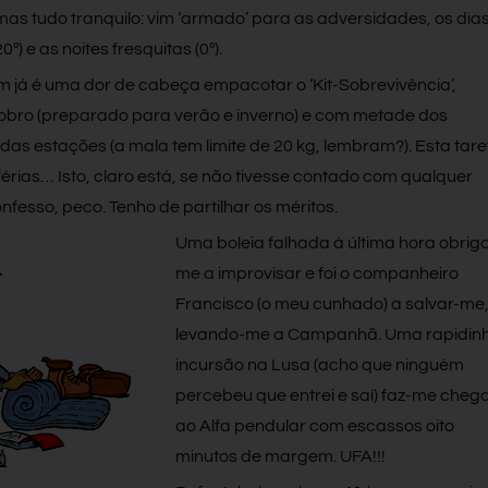
mas tudo tranquilo: vim ‘armado’ para as adversidades, os dia
º) e as noites fresquitas (0º).
já é uma dor de cabeça empacotar o ‘Kit-Sobrevivência’,
obro (preparado para verão e inverno) e com metade dos
das estações (a mala tem limite de 20 kg, lembram?). Esta tare
érias… Isto, claro está, se não tivesse contado com qualquer
nfesso, peco. Tenho de partilhar os méritos.
Uma boleia falhada à última hora obrig
me a improvisar e foi o companheiro
Francisco (o meu cunhado) a salvar-me
levando-me a Campanhã. Uma rapidin
incursão na Lusa (acho que ninguém
percebeu que entrei e saí) faz-me cheg
ao Alfa pendular com escassos oito
minutos de margem. UFA!!!