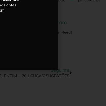
03/09/20
03/09/20
países, dos
mas antes
com
Instagram
[instagram-feed]
Seguinte
VALENTIM – 20 ‘LOUCAS’ SUGESTÕES