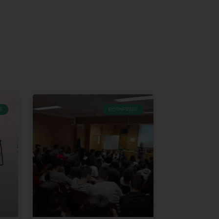
E
BORNFREEE