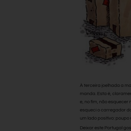
À terceira joelhada a 
manda. Esta é, clarame
e, no fim, não esquecer
esqueci o carregador do
um lado positivo: poup
Deixar este Portugal go