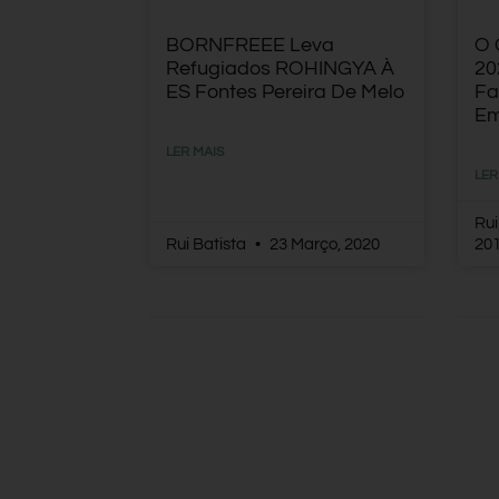
BORNFREEE Leva
O 
Refugiados ROHINGYA À
20
ES Fontes Pereira De Melo
Fa
Em
LER MAIS
LER
Rui
Rui Batista
23 Março, 2020
20