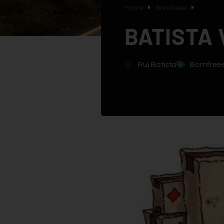
Home
Bornfreee
BATISTA
Rui Batista
Bornfree