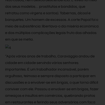
dos seus modelos… prostitutas e bandidos, que
retratou como virgens e santos). Tabernas, álcool e
banquetes. Um homem de excessos. A corte Papal foi o
meio de subsistência: libertava-o da miséria económica
e das múltiplas complicações legais fruto das alhadas
em que se metia.
“Após vários anos de trabalho, Caravaggio andou de
cidade em cidade servindo vários senhores
importantes. É um trabalhador incansável, porém
orgulhoso, teimoso e sempre disposto a participar em
discussões e a envolver-se em brigas, o que torna difícil
conviver com ele. Passou a envolver-se em brigas, fazer
ameaças e insultos em comércios, quebrando pratos
em restaurantes e ferindo seus adversários com faca