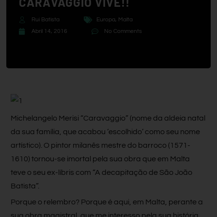
CARAVAGGIO VIVE!!
Rui Batista
Europa
,
Malta
Abril 14, 2016
No Comments
Michelangelo Merisi “Caravaggio” (nome da aldeia natal
da sua família, que acabou ‘escolhido’ como seu nome
artístico). O pintor milanês mestre do barroco (1571-
1610) tornou-se imortal pela sua obra que em Malta
teve o seu ex-líbris com “A decapitação de São João
Batista”.
Porque o relembro? Porque é aqui, em Malta, perante a
sua obra magistral, que me interesso pela sua história.