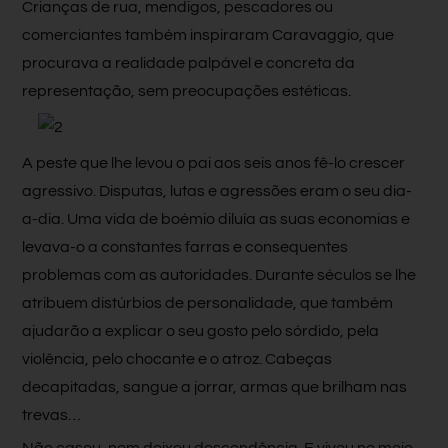
Crianças de rua, mendigos, pescadores ou
comerciantes também inspiraram Caravaggio, que
procurava a realidade palpável e concreta da
representação, sem preocupações estéticas.
A peste que lhe levou o pai aos seis anos fê-lo crescer
agressivo. Disputas, lutas e agressões eram o seu dia-
a-dia. Uma vida de boémio diluía as suas economias e
levava-o a constantes farras e consequentes
problemas com as autoridades. Durante séculos se lhe
atribuem distúrbios de personalidade, que também
ajudarão a explicar o seu gosto pelo sórdido, pela
violência, pelo chocante e o atroz. Cabeças
decapitadas, sangue a jorrar, armas que brilham nas
trevas…
Não casou, nem deixou descendência. E viveu no meio