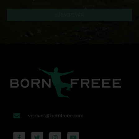
SUBSCREVER
viagens@bornfreee.com