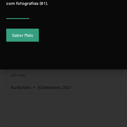
com fotografias (81).
Saber Mais
Mogadouro: Uma Pérola No ‘Destino
Natural’ Que É Trás-Os-Montes
LER MAIS
Rui Batista
16 Setembro, 2021