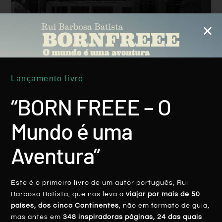
BEIRA BAIXA: Quando A História E As
Lendas Conspiram Para Nos Encantar
Lançamento livro
“BORN FREEE – O
LER MAIS
Mundo é uma
Rui Batista
25 Julho, 2022
Aventura”
Este é o primeiro livro de um autor português, Rui
Barbosa Batista, que nos leva a
viajar por mais de 50
países, dos cinco Continentes
, não em formato de guia,
PORTUGAL
mas antes em
348 inspiradoras páginas, 24 das quais