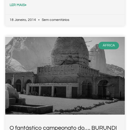
LER MAIS»
18 Janeiro, 2014
Sem comentários
ÁFRICA
O fantástico campeonato do…. BURUNDI