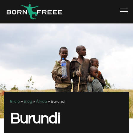
Início
»
Blog
»
África
»
Burundi
Burundi