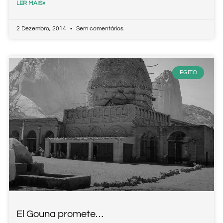
LER MAIS»
2 Dezembro, 2014
Sem comentários
EGITO
El Gouna promete…