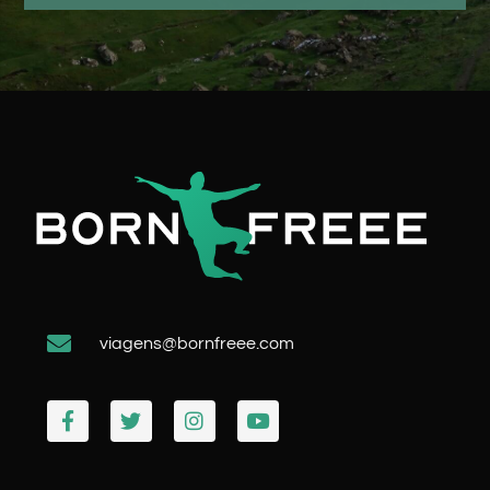
viagens@bornfreee.com