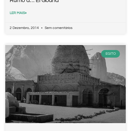
Rumo a… El Gouna
LER MAIS»
2 Dezembro, 2014
Sem comentários
EGITO