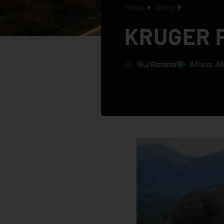
Home
África
KRUGER 
Rui Batista
África
,
Áf