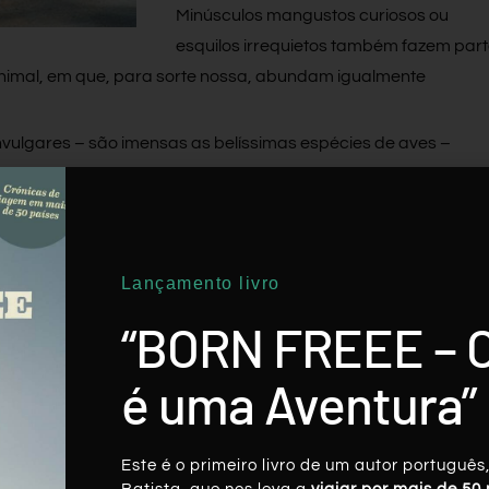
Minúsculos mangustos curiosos ou
esquilos irrequietos também fazem par
imal, em que, para sorte nossa, abundam igualmente
nvulgares – são imensas as belíssimas espécies de aves –
inada espécie com um “predicado” específico. Não é
m, outros não”.
Lançamento livro
“BORN FREEE – 
Twitter
LinkedIn
Pinterest
é uma Aventura”
Este é o primeiro livro de um autor português