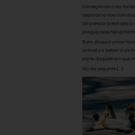
Começámos o dia tarde 
deparámo-nos com duas 
atravessar a estrada a 
preguiçosos hipopótamo
Bom, daqui a umas horas
animal a ir beber a um
parte daquele em que m
No dia seguinte (…)