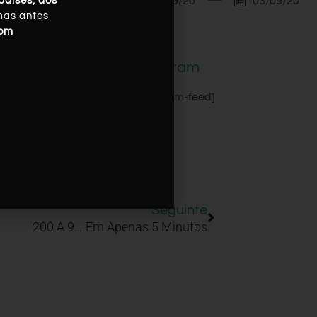
03/09/20
03/09/20
países, dos
mas antes
com
Instagram
[instagram-feed]
Seguinte
200 A 9… Em Apenas 5 Minutos