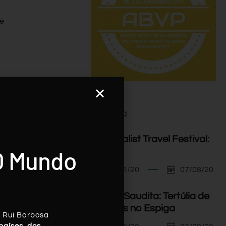
te
Agenda
I Minimalist Travel Festival:
O Mundo
Orador
07/11/20
07/08/20
Arábia Saudita: Tertúlia de
Viagens no Espiga
, Rui Barbosa