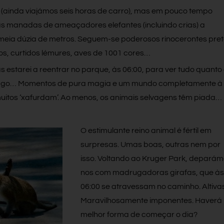
(ainda viajámos seis horas de carro), mas em pouco tempo
manadas de ameaçadores elefantes (incluindo crias) a
meia dúzia de metros. Seguem-se poderosos rinocerontes pret
s, curtidos lémures, aves de 1001 cores…
 estarei a reentrar no parque, às 06:00, para ver tudo quanto
 lago… Momentos de pura magia e um mundo completamente à
uitos ‘xafurdam’. Ao menos, os animais selvagens têm piada…
O estimulante reino animal é fértil em
surpresas. Umas boas, outras nem por
isso. Voltando ao Kruger Park, deparám
nos com madrugadoras girafas, que às
06:00 se atravessam no caminho. Altivas
Maravilhosamente imponentes. Haverá
melhor forma de começar o dia?