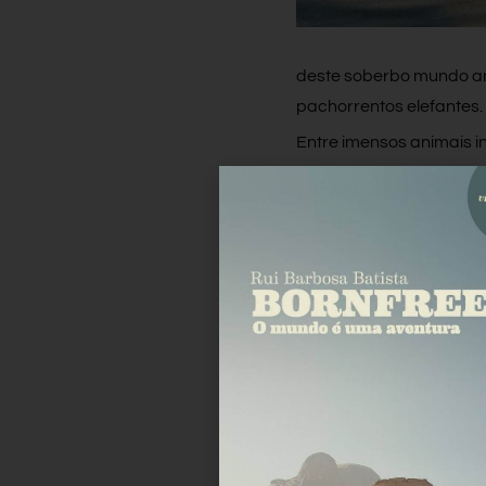
deste soberbo mundo an
pachorrentos elefantes.
Entre imensos animais i
destacou-se uma determ
montagem.
Como diz o outro, “uns tê
Facebook